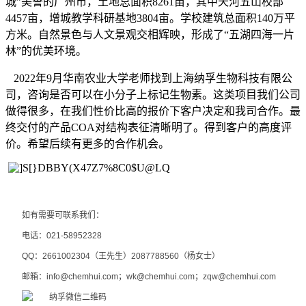
城”美誉的广州市，土地总面积8261亩，其中天河五山校部
4457亩，增城教学科研基地3804亩。学校建筑总面积140万平
方米。自然景色与人文景观交相辉映，形成了“五湖四海一片
林”的优美环境。
2022年9月华南农业大学老师找到上海纳孚生物科技有限公
司，咨询是否可以在小分子上标记生物素。这类项目我们公司
做得很多，在我们性价比高的报价下客户决定和我司合作。最
终交付的产品COA对结构表征清晰明了。得到客户的高度评
价。希望后续有更多的合作机会。
如有需要可联系我们：
电话：
021-58952328
QQ
：
2661002304
（王先生）
2087788560
（杨女士）
邮箱：
info@chemhui.com
；
wk@chemhui.com
；
zqw@chemhui.com