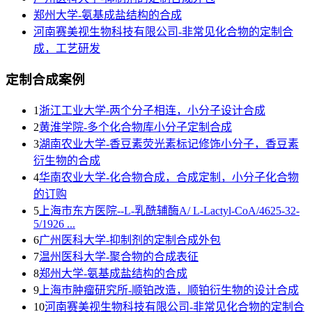
郑州大学-氨基成盐结构的合成
河南赛美视生物科技有限公司-非常见化合物的定制合
成，工艺研发
定制合成案例
1
浙江工业大学-两个分子相连，小分子设计合成
2
黄淮学院-多个化合物库小分子定制合成
3
湖南农业大学-香豆素荧光素标记修饰小分子，香豆素
衍生物的合成
4
华南农业大学-化合物合成，合成定制，小分子化合物
的订购
5
上海市东方医院--L-乳酰辅酶A/ L-Lactyl-CoA/4625-32-
5/1926 ...
6
广州医科大学-抑制剂的定制合成外包
7
温州医科大学-聚合物的合成表征
8
郑州大学-氨基成盐结构的合成
9
上海巿肿瘤研究所-顺铂改造，顺铂衍生物的设计合成
10
河南赛美视生物科技有限公司-非常见化合物的定制合