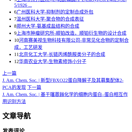
5/1926 ...
6
广州医科大学-抑制剂的定制合成外包
7
温州医科大学-聚合物的合成表征
8
郑州大学-氨基成盐结构的合成
9
上海巿肿瘤研究所-顺铂改造，顺铂衍生物的设计合成
10
河南赛美视生物科技有限公司-非常见化合物的定制合
成，工艺研发
11
北京化工大学-长链丙烯酰胺类分子的合成
12
华南农业大学-生物素修饰小分子
上一篇
J. Am. Chem. Soc. | 新型FBXO22蛋白降解子及其募集配体2-
PCA的发现
下一篇
J. Am. Chem. Soc. | 基于噻蒽鎓化学的细胞内蛋白–蛋白相互作
用识别方法
文章导航
发表评论