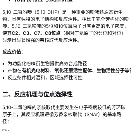
5,10-二氢吩嗪（5,10-DHP）是一种重要的吩嗪还原态衍生
物，具有独特的电子结构和反应活性。相比于完全芳构化的吩
嗪，5,10-二氢吩嗪的5位和10位氮原子具有更高的电子密度，
使其
C2、C3、C7、C8位点
（相对于氮原子的邻位和对位）
显示出显著增强的亲核取代反应活性。
反应价值
：
为功能化吩嗪衍生物提供高效合成路径
产物在
有机光电材料
、
氧化还原活性配体
、
生物活性分子
等
反应条件相对温和，区域选择性可控
二、反应机理与位点选择性
5,10-二氢吩嗪的亲核取代主要发生在电子密度较低的芳环碳
原子上，其反应机理遵循芳香亲核取代（SNAr）的基本路
径：