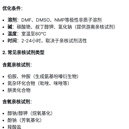
优化条件
：
溶剂
：DMF、DMSO、NMP等极性非质子溶剂
碱
：碳酸铯、叔丁醇钾、氢化钠（提供游离亲核试剂）
温度
：室温至80°C
时间
：2-24小时，取决于亲核试剂活性
2. 常见亲核试剂类型
含氮亲核试剂
：
伯胺、仲胺（生成氨基吩嗪衍生物）
氮杂环化合物（吡唑、咪唑等）
肼类化合物
含氧亲核试剂
：
醇钠/醇钾（烷氧基化）
酚钠（芳氧基化）
羧酸盐