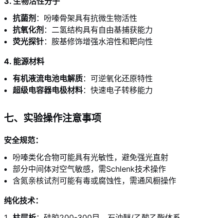
3. 生物活性分子
抗菌剂
：吩嗪骨架具有抗微生物活性
抗氧化剂
：二氢结构具有自由基捕获能力
荧光探针
：胺基修饰增强水溶性和靶向性
4. 能源材料
有机液流电池电解质
：可逆氧化还原特性
超级电容器电极材料
：快速电子转移能力
七、实验操作注意事项
安全规范：
吩嗪类化合物可能具有光敏性，避免强光直射
部分中间体对空气敏感，需Schlenk技术操作
含氮亲核试剂可能有毒或腐蚀性，需通风橱操作
纯化技术：
柱层析
：硅胶200-300目，石油醚/乙酸乙酯体系