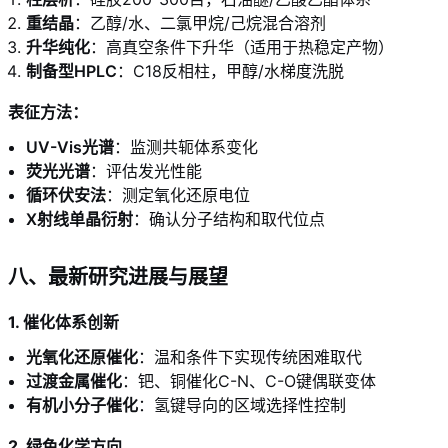
重结晶
：乙醇/水、二氯甲烷/己烷混合溶剂
升华纯化
：高真空条件下升华（适用于热稳定产物）
制备型HPLC
：C18反相柱，甲醇/水梯度洗脱
表征方法：
UV-Vis光谱
：监测共轭体系变化
荧光光谱
：评估发光性能
循环伏安法
：测定氧化还原电位
X射线单晶衍射
：确认分子结构和取代位点
八、最新研究进展与展望
1. 催化体系创新
光氧化还原催化
：温和条件下实现传统困难取代
过渡金属催化
：钯、铜催化C-N、C-O键偶联变体
有机小分子催化
：氢键导向的区域选择性控制
2. 绿色化学方向