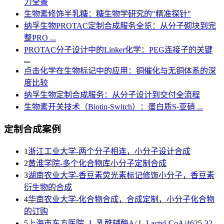
力全景
生物素修饰半乳糖：糖生物学研究的"精准探针"
纳孚生物PROTAC定制合成服务全览：从分子砌块到完
整PRO ...
PROTAC分子设计中的Linker化学：PEG连接子的关键
...
点击化学在生物标记中的应用：铜催化与无铜体系的深
度比较
纳孚生物定制合成服务：从分子设计到交付全流程
生物素开关技术（Biotin-Switch）：蛋白质S-亚硝 ...
定制合成案例
1
浙江工业大学-两个分子相连，小分子设计合成
2
黄淮学院-多个化合物库小分子定制合成
3
湖南农业大学-香豆素荧光素标记修饰小分子，香豆素
衍生物的合成
4
华南农业大学-化合物合成，合成定制，小分子化合物
的订购
5
上海市东方医院--L-乳酰辅酶A/ L-Lactyl-CoA/4625-32-