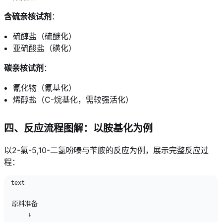
含硫亲核试剂
：
硫醇盐（硫醚化）
亚硫酸盐（磺化）
碳亲核试剂
：
氰化物（氰基化）
烯醇盐（C-烷基化，需较强活化）
四、反应流程图解：以胺基化为例
以2-氯-5,10-二氢吩嗪与苄胺的反应为例，展示完整反应过
程：
text
原料准备

    ↓
