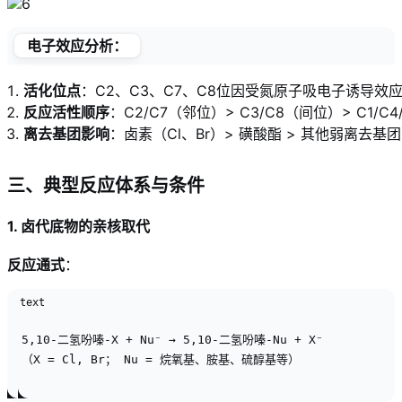
电子效应分析
：
活化位点
：C2、C3、C7、C8位因受氮原子吸电子诱导效
反应活性顺序
：C2/C7（邻位）> C3/C8（间位）> C1/C
离去基团影响
：卤素（Cl、Br）> 磺酸酯 > 其他弱离去基团
三、典型反应体系与条件
1. 卤代底物的亲核取代
反应通式
：
text
5,10-二氢吩嗪-X + Nu⁻ → 5,10-二氢吩嗪-Nu + X⁻

（X = Cl, Br； Nu = 烷氧基、胺基、硫醇基等）