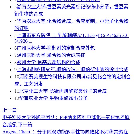
3
湖南农业大学-香豆素荧光素标记修饰小分子，香豆素
衍生物的合成
4
华南农业大学-化合物合成，合成定制，小分子化合物
的订购
5
上海市东方医院--L-乳酰辅酶A/ L-Lactyl-CoA/4625-32-
5/1926 ...
6
广州医科大学-抑制剂的定制合成外包
7
温州医科大学-聚合物的合成表征
8
郑州大学-氨基成盐结构的合成
9
上海巿肿瘤研究所-顺铂改造，顺铂衍生物的设计合成
10
河南赛美视生物科技有限公司-非常见化合物的定制合
成，工艺研发
11
北京化工大学-长链丙烯酰胺类分子的合成
12
华南农业大学-生物素修饰小分子
上一篇
电子科技大学孙旭平团队：FeP纳米阵列电催化一氧化氮还原
合成氨
下一篇
Angew. Chem. ：分子内双功能多手性协同催化不对称共聚在