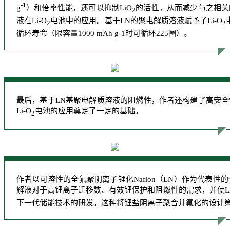
-1
g
）和倍率性能，还可以抑制LiO
的活性，从而减少与之相关
2
液在Li-O
电池中的应用。基于LN的聚电解质溶液赋予了Li-O
2
2
循环寿命（限容量1000 mAh g-1时可循环225圈）。
最后，基于LN基聚电解质溶液的阻燃性，作者还构建了高安
Li-O
电池的应用奠定了一定的基础。
2
作者以可溶性的全氟聚阴离子锂化Nafion（LN）作为代表
解液对于高锂离子迁移数、有效锂保护和阻燃性的需求，并使Li
下一代储能技术的研发。这种将锂盐阴离子聚合并氟化的设计