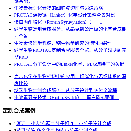
链条能力
生物素标记化合物的细胞渗透性与递送策略
PROTAC连接链（Linker）化学设计策略全景对比
蛋白丙酮酰化（Protein Pyruvylation）：一 ...
纳孚生物定制合成服务：从毫克到公斤级的化学合成能
力全景
生物素修饰半乳糖：糖生物学研究的"精准探针"
纳孚生物PROTAC定制合成服务全览：从分子砌块到完
整PRO ...
PROTAC分子设计中的Linker化学：PEG连接子的关键
...
点击化学在生物标记中的应用：铜催化与无铜体系的深
度比较
纳孚生物定制合成服务：从分子设计到交付全流程
生物素开关技术（Biotin-Switch）：蛋白质S-亚硝 ...
定制合成案例
1
浙江工业大学-两个分子相连，小分子设计合成
2
黄淮学院-多个化合物库小分子定制合成