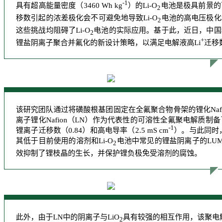
-1
具有超高能量密度（3460 Wh kg
）的Li-O
电池是极具前景的
2
移数引起的浓差极化会不可避免地导致Li-O
电池的高电压极化
2
这些挑战均阻碍了Li-O
电池的实际应用。基于此，近日，中国
2
+
锂盐阴离子聚合并氟化的新设计策略，以满足电解液高Li
迁移
该研究团队通过将磺酸根基团固定在全氟聚合物骨架的锂化Nafion（l
离子锂化Nafion（LN）作为代表性的可溶性全氟聚电解质
-1
锂离子迁移数（0.84）和高电导率（2.5 mS cm
）。与此同时
其低于目前使用的溶剂和Li-O
电池中常见的锂盐阴离子的LUM
2
效抑制了锂枝晶的生长，并保护锂负极免受溶剂的腐蚀。
此外，由于LN中的阴离子与LiO
具有较强的相互作用，该聚电解
2