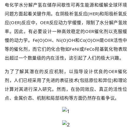
电化学水分解产氢在储存间歇性可再生能源和缓解全球环境
问题方面起着关键作用。在阴极析氢反应(HER)和阳极析氧反
应(OER)反应中，OER反应动力学缓慢，限制了水分解产氢效
率。因此，有必要设计一种高效稳定的OER催化剂以克服缓
慢的动力学。Fe(O)OH、Ni(O)OH和Co(O)OH是OER活性中
等的催化剂，而它们的化合物如FeNi或FeCo羟基氧化物表现
出超过一个数量级的内在活性，这引起了人们的极大兴趣。
为了了解其潜在的反应机制，以指导设计优良的OER催化
剂，人们已经采用了先进的表征技术(包括原位和异位)和理论
计算对其进行深入研究。然而，在协同效应、真正的活性位
点、金属价态、机制和局部结构等方面仍然存在着争议。