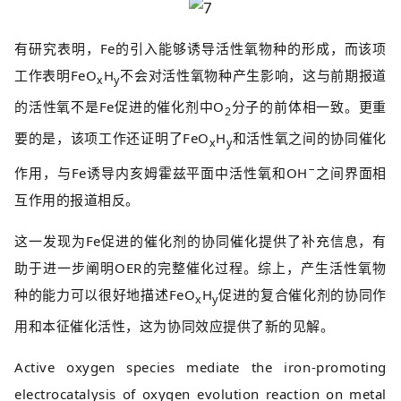
有研究表明，Fe的引入能够诱导活性氧物种的形成，而该项
工作表明FeO
H
不会对活性氧物种产生影响，这与前期报道
x
y
的活性氧不是Fe促进的催化剂中O
分子的前体相一致。更重
2
要的是，该项工作还证明了FeO
H
和活性氧之间的协同催化
x
y
−
作用，与Fe诱导内亥姆霍兹平面中活性氧和OH
之间界面相
互作用的报道相反。
这一发现为Fe促进的催化剂的协同催化提供了补充信息，有
助于进一步阐明OER的完整催化过程。综上，产生活性氧物
种的能力可以很好地描述FeO
H
促进的复合催化剂的协同作
x
y
用和本征催化活性，这为协同效应提供了新的见解。
Active oxygen species mediate the iron-promoting
electrocatalysis of oxygen evolution reaction on metal