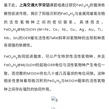
基于此，
上海交通大学宋钫
课题组通过研究FeO
H
的载体依
x
y
赖性促进作用，揭示了阳极沉积的FeO
H
与金属羟基氧化物
x
y
的活性氧物种之间的密切联系。具体而言，
FeO
H
@M(O)OH (M=Fe，Co，Ni，Cu，Ag，Au，Ti，
x
y
Nb，Sn)的OER催化活性和Tafel斜率对氧物种的出现和种类
有很强的依赖性。
FeO
H
协同促进载体，可以产生特异性活性氧物种，并且
x
y
FeO
H
@M(O)OH的起始OER电位与活性氧物种产生电位一
x
y
致，而完整的MOOH存在几十或几百毫伏的电位间隙。这种
相关性意味着阳极沉积的FeO
H
与MOOH载体的活性氧物
x
y
种之间存在强烈的协同作用。