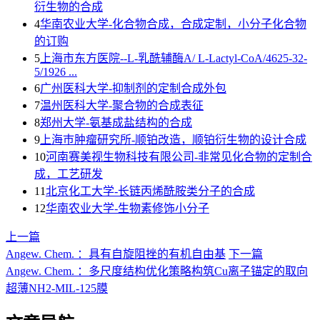
衍生物的合成
4
华南农业大学-化合物合成，合成定制，小分子化合物
的订购
5
上海市东方医院--L-乳酰辅酶A/ L-Lactyl-CoA/4625-32-
5/1926 ...
6
广州医科大学-抑制剂的定制合成外包
7
温州医科大学-聚合物的合成表征
8
郑州大学-氨基成盐结构的合成
9
上海巿肿瘤研究所-顺铂改造，顺铂衍生物的设计合成
10
河南赛美视生物科技有限公司-非常见化合物的定制合
成，工艺研发
11
北京化工大学-长链丙烯酰胺类分子的合成
12
华南农业大学-生物素修饰小分子
上一篇
Angew. Chem. ：具有自旋阻挫的有机自由基
下一篇
Angew. Chem. ：多尺度结构优化策略构筑Cu离子锚定的取向
超薄NH2-MIL-125膜