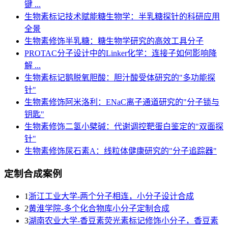
键 ...
生物素标记技术赋能糖生物学：半乳糖探针的科研应用
全景
生物素修饰半乳糖：糖生物学研究的高效工具分子
PROTAC分子设计中的Linker化学：连接子如何影响降
解 ...
生物素标记鹅脱氧胆酸：胆汁酸受体研究的"多功能探
针"
生物素修饰阿米洛利：ENaC离子通道研究的"分子锁与
钥匙"
生物素修饰二氢小檗碱：代谢调控靶蛋白鉴定的"双面探
针"
生物素修饰尿石素A：线粒体健康研究的"分子追踪器"
定制合成案例
1
浙江工业大学-两个分子相连，小分子设计合成
2
黄淮学院-多个化合物库小分子定制合成
3
湖南农业大学-香豆素荧光素标记修饰小分子，香豆素