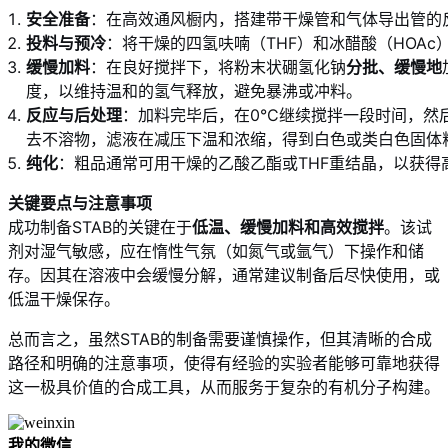
安全准备
：在高效通风橱内，搭建带干燥管和气体导出管的
投料与预冷
：将干燥的四氢呋喃（THF）和冰醋酸（HOAc
缓慢加料
：在良好搅拌下，将粉末状硼氢化钠
分批、缓慢地
度，以维持温和的氢气释放，避免暴沸或冲料。
反应与后处理
：加料完毕后，在0°C继续搅拌一段时间，
去不溶物，滤液在减压下温和浓缩，得到白色或类白色固体
纯化
：粗品通常可用干燥的乙酸乙酯或THF重结晶，以获得高
关键要点与注意事项
成功制备STAB的关键在于
低温、缓慢加料和高效搅拌
。该试
剂对湿气敏感，应在惰性气氛（如氮气或氩气）下操作和储
存。因其在溶液中会缓慢分解，通常建议制备后尽快使用，或
低温干燥保存。
总而言之，虽然STAB的制备需要谨慎操作，但其清晰的合成
路径和明确的注意事项，使得有经验的实验者能够可靠地获得
这一极具价值的合成工具，从而服务于复杂的有机分子构建。
我的微信