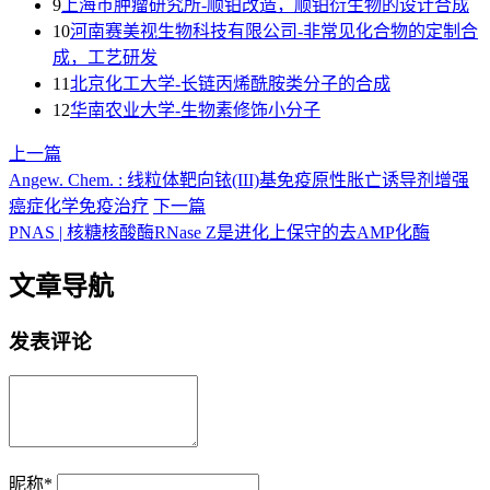
9
上海巿肿瘤研究所-顺铂改造，顺铂衍生物的设计合成
10
河南赛美视生物科技有限公司-非常见化合物的定制合
成，工艺研发
11
北京化工大学-长链丙烯酰胺类分子的合成
12
华南农业大学-生物素修饰小分子
上一篇
Angew. Chem. : 线粒体靶向铱(III)基免疫原性胀亡诱导剂增强
癌症化学免疫治疗
下一篇
PNAS | 核糖核酸酶RNase Z是进化上保守的去AMP化酶
文章导航
发表评论
昵称
*