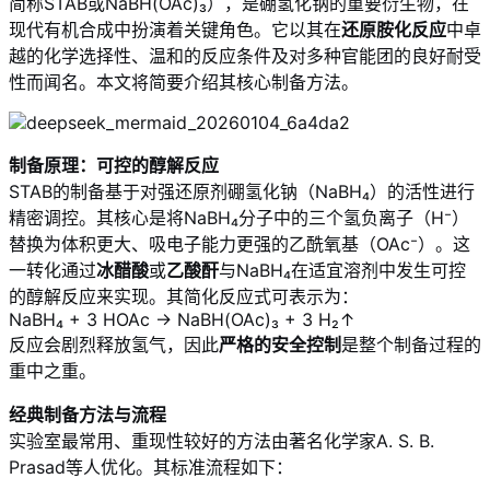
简称STAB或NaBH(OAc)₃），是硼氢化钠的重要衍生物，在
现代有机合成中扮演着关键角色。它以其在
还原胺化反应
中卓
越的化学选择性、温和的反应条件及对多种官能团的良好耐受
性而闻名。本文将简要介绍其核心制备方法。
制备原理：可控的醇解反应
STAB的制备基于对强还原剂硼氢化钠（NaBH₄）的活性进行
精密调控。其核心是将NaBH₄分子中的三个氢负离子（H⁻）
替换为体积更大、吸电子能力更强的乙酰氧基（OAc⁻）。这
一转化通过
冰醋酸
或
乙酸酐
与NaBH₄在适宜溶剂中发生可控
的醇解反应来实现。其简化反应式可表示为：
NaBH₄ + 3 HOAc → NaBH(OAc)₃ + 3 H₂↑
反应会剧烈释放氢气，因此
严格的安全控制
是整个制备过程的
重中之重。
经典制备方法与流程
实验室最常用、重现性较好的方法由著名化学家A. S. B.
Prasad等人优化。其标准流程如下：