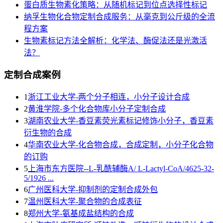
蛋白质生物素化策略：从随机标记到位点选择性标记
纳孚生物化合物定制合成服务：从毫克到公斤级的全流
程方案
生物素标记方法全解析：化学法、酶促法还是光激活
法？
定制合成案例
1
浙江工业大学-两个分子相连，小分子设计合成
2
黄淮学院-多个化合物库小分子定制合成
3
湖南农业大学-香豆素荧光素标记修饰小分子，香豆素
衍生物的合成
4
华南农业大学-化合物合成，合成定制，小分子化合物
的订购
5
上海市东方医院--L-乳酰辅酶A/ L-Lactyl-CoA/4625-32-
5/1926 ...
6
广州医科大学-抑制剂的定制合成外包
7
温州医科大学-聚合物的合成表征
8
郑州大学-氨基成盐结构的合成