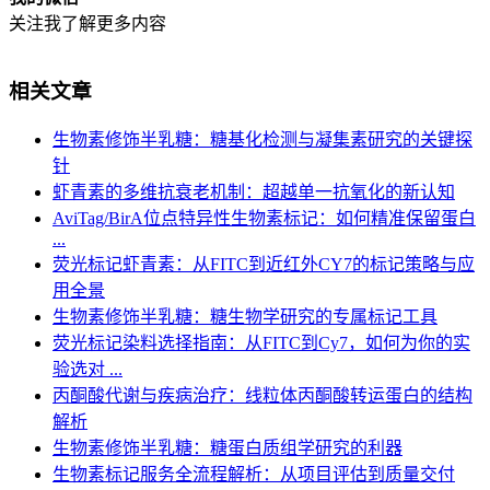
关注我了解更多内容
相关文章
生物素修饰半乳糖：糖基化检测与凝集素研究的关键探
针
虾青素的多维抗衰老机制：超越单一抗氧化的新认知
AviTag/BirA位点特异性生物素标记：如何精准保留蛋白
...
荧光标记虾青素：从FITC到近红外CY7的标记策略与应
用全景
生物素修饰半乳糖：糖生物学研究的专属标记工具
荧光标记染料选择指南：从FITC到Cy7，如何为你的实
验选对 ...
丙酮酸代谢与疾病治疗：线粒体丙酮酸转运蛋白的结构
解析
生物素修饰半乳糖：糖蛋白质组学研究的利器
生物素标记服务全流程解析：从项目评估到质量交付