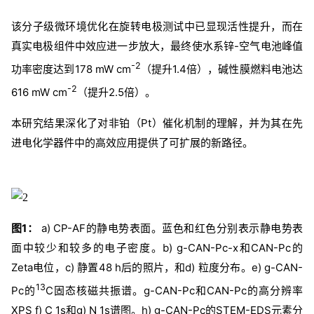
该分子级微环境优化在旋转电极测试中已显现活性提升，而在
真实电极组件中效应进一步放大，最终使水系锌-空气电池峰值
-2
功率密度达到178 mW cm
（提升1.4倍），
碱性膜燃料电池
达
-2
616 mW cm
（提升2.5倍）。
本研究结果深化了对非铂（Pt）催化机制的理解，并为其在先
进电化学器件中的高效应用提供了可扩展的新路径。
图1：
a) CP-AF的静电势表面。蓝色和红色分别表示静电势表
面中较少和较多的电子密度。b) g-CAN-Pc-x和CAN-Pc的
Zeta电位，c) 静置48 h后的照片，和d) 粒度分布。e) g-CAN-
13
Pc的
C固态核磁共振谱。g-CAN-Pc和CAN-Pc的高分辨率
XPS f) C 1s和g) N 1s谱图。h) g-CAN-Pc的STEM-EDS元素分