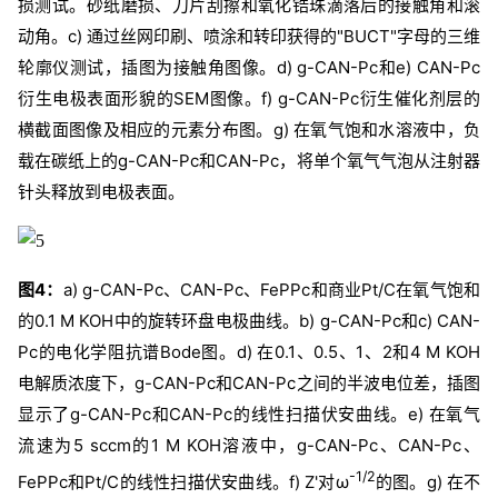
损测试。砂纸磨损、刀片刮擦和氧化锆珠滴落后的接触角和滚
动角。c) 通过丝网印刷、喷涂和转印获得的"
BUCT
"字母的三维
轮廓仪测试，插图为接触角图像。d) g-CAN-Pc和e) CAN-Pc
衍生电极表面形貌的SEM图像。f) g-CAN-Pc衍生催化剂层的
横截面图像及相应的元素分布图。g) 在氧气饱和水溶液中，负
载在碳纸上的g-CAN-Pc和CAN-Pc，将单个氧气气泡从注射器
针头释放到电极表面。
图4：
a) g-CAN-Pc、CAN-Pc、
FePPc
和商业Pt/C在氧气饱和
的0.1 M KOH中的旋转环盘电极曲线。b) g-CAN-Pc和c) CAN-
Pc的电化学阻抗谱Bode图。d) 在0.1、0.5、1、2和4 M KOH
电解质浓度下，g-CAN-Pc和CAN-Pc之间的半波电位差，插图
显示了g-CAN-Pc和CAN-Pc的线性扫描伏安曲线。e) 在氧气
流速为5 sccm的1 M KOH溶液中，g-CAN-Pc、CAN-Pc、
-1/2
FePPc和Pt/C的线性扫描伏安曲线。f) Z'对ω
的图。g) 在不