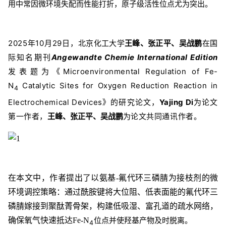
用中常因微环境失配而性能打折，原子级活性位点尤为突出。
2025年10月29日，
北京化工大学
王峰、张正平、吴战鹏
在国
际知名期刊
Angewandte Chemie International Edition
发表题为《Microenvironmental Regulation of Fe-
N
Catalytic Sites for Oxygen Reduction Reaction in
4
Electrochemical Devices
》的研究论文，
Yajing Di
为论文
第一作者，
王峰、张正平、吴战鹏
为论文共同通讯作者。
在本文中，作者提出了以氨基-氟代环三磷腈为接枝剂的微
环境调控策略：通过酰胺键将大位阻、低表面能的氟代环三
磷腈嫁接到聚酞菁骨架，构建低吸湿、富孔道的疏水网络，
位点并使羟基产物及时脱离。
确保氧气快速抵达Fe-N
4