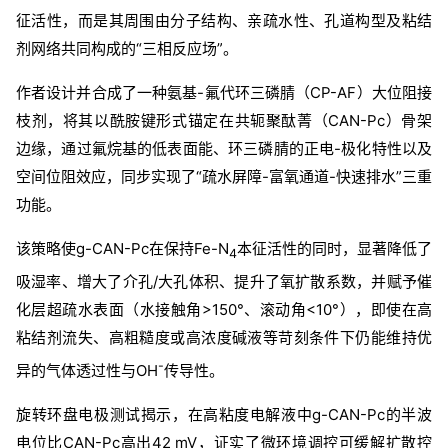
征活性，而是其周围由分子结构、亲疏水性、孔道构型及粘结
剂网络共同构成的“
三相反应场
”。
作者设计并合成了一种氨基-氟代环三磷腈（CP-AF）大位阻接
枝剂，将其以酰胺键形式锚定在共轭聚酞菁（CAN-Pc）骨架
边缘，通过氟烷基的低表面能、环三磷腈的正电-极化特性以及
空间位阻效应，同步实现了“疏水屏障-富氧通道-快速排水”三重
功能。
该策略使g-CAN-Pc在保持Fe-N
本征活性的同时，显著降低了
4
吸湿率、增大了介孔/大孔体积、提升了氧扩散系数，并赋予催
化层超疏水表面（水接触角>150°、滚动角<10°），即使在高
粘结剂流失、高粗糙度或高浓度碱液等苛刻条件下仍能维持优
-
异的气体透过性与OH
传导性。
旋转环盘电极测试揭示，在高粘度电解液中g-CAN-Pc的半波
电位比CAN-Pc高出42 mV，证实了微环境调控可缓解扩散控