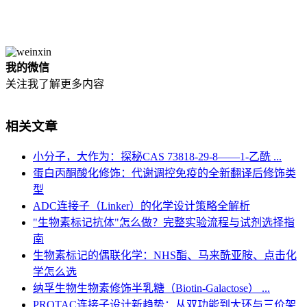
我的微信
关注我了解更多内容
相关文章
小分子，大作为：探秘CAS 73818-29-8——1-乙酰 ...
蛋白丙酮酸化修饰：代谢调控免疫的全新翻译后修饰类
型
ADC连接子（Linker）的化学设计策略全解析
"生物素标记抗体"怎么做？完整实验流程与试剂选择指
南
生物素标记的偶联化学：NHS酯、马来酰亚胺、点击化
学怎么选
纳孚生物生物素修饰半乳糖（Biotin-Galactose） ...
PROTAC连接子设计新趋势：从双功能到大环与三价架