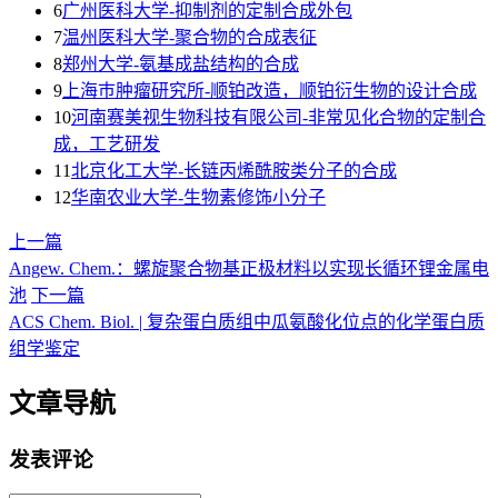
6
广州医科大学-抑制剂的定制合成外包
7
温州医科大学-聚合物的合成表征
8
郑州大学-氨基成盐结构的合成
9
上海巿肿瘤研究所-顺铂改造，顺铂衍生物的设计合成
10
河南赛美视生物科技有限公司-非常见化合物的定制合
成，工艺研发
11
北京化工大学-长链丙烯酰胺类分子的合成
12
华南农业大学-生物素修饰小分子
上一篇
Angew. Chem.：螺旋聚合物基正极材料以实现长循环锂金属电
池
下一篇
ACS Chem. Biol. | 复杂蛋白质组中瓜氨酸化位点的化学蛋白质
组学鉴定
文章导航
发表评论