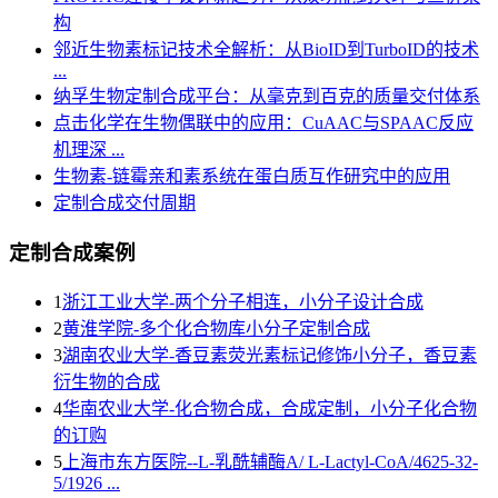
构
邻近生物素标记技术全解析：从BioID到TurboID的技术
...
纳孚生物定制合成平台：从毫克到百克的质量交付体系
点击化学在生物偶联中的应用：CuAAC与SPAAC反应
机理深 ...
生物素-链霉亲和素系统在蛋白质互作研究中的应用
定制合成交付周期
定制合成案例
1
浙江工业大学-两个分子相连，小分子设计合成
2
黄淮学院-多个化合物库小分子定制合成
3
湖南农业大学-香豆素荧光素标记修饰小分子，香豆素
衍生物的合成
4
华南农业大学-化合物合成，合成定制，小分子化合物
的订购
5
上海市东方医院--L-乳酰辅酶A/ L-Lactyl-CoA/4625-32-
5/1926 ...