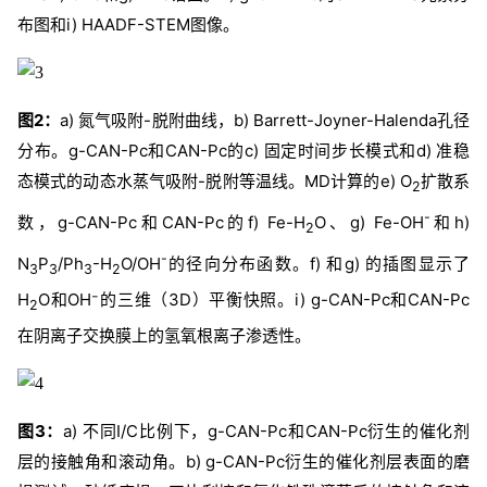
布图和i) HAADF-STEM图像。
图2：
a) 氮气吸附-脱附曲线，b) Barrett-Joyner-Halenda孔径
分布。g-CAN-Pc和CAN-Pc的c) 固定时间步长模式和d) 准稳
态模式的动态水蒸气吸附-脱附等温线。MD计算的e) O
扩散系
2
-
数，g-CAN-Pc和CAN-Pc的f) Fe-H
O、g) Fe-OH
和h)
2
-
N
P
/Ph
-H
O/OH
的径向分布函数。f) 和g) 的插图显示了
3
3
3
2
H
O和OH⁻的三维（3D）平衡快照。i) g-CAN-Pc和CAN-Pc
2
在阴离子交换膜上的氢氧根离子渗透性。
图3：
a) 不同I/C比例下，g-CAN-Pc和CAN-Pc衍生的催化剂
层的接触角和滚动角。b) g-CAN-Pc衍生的催化剂层表面的磨