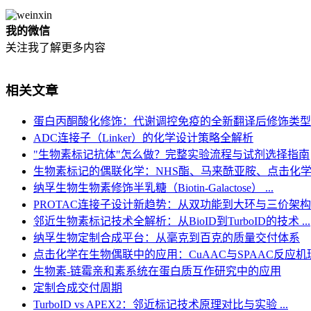
我的微信
关注我了解更多内容
相关文章
蛋白丙酮酸化修饰：代谢调控免疫的全新翻译后修饰类型
ADC连接子（Linker）的化学设计策略全解析
"生物素标记抗体"怎么做？完整实验流程与试剂选择指南
生物素标记的偶联化学：NHS酯、马来酰亚胺、点击化
纳孚生物生物素修饰半乳糖（Biotin-Galactose） ...
PROTAC连接子设计新趋势：从双功能到大环与三价架构
邻近生物素标记技术全解析：从BioID到TurboID的技术 ...
纳孚生物定制合成平台：从毫克到百克的质量交付体系
点击化学在生物偶联中的应用：CuAAC与SPAAC反应机理深
生物素-链霉亲和素系统在蛋白质互作研究中的应用
定制合成交付周期
TurboID vs APEX2：邻近标记技术原理对比与实验 ...