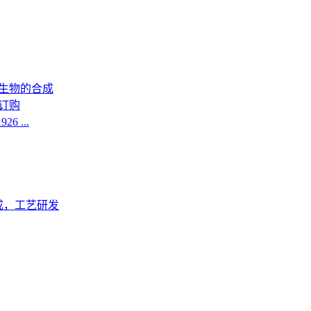
生物的合成
订购
6 ...
成，工艺研发