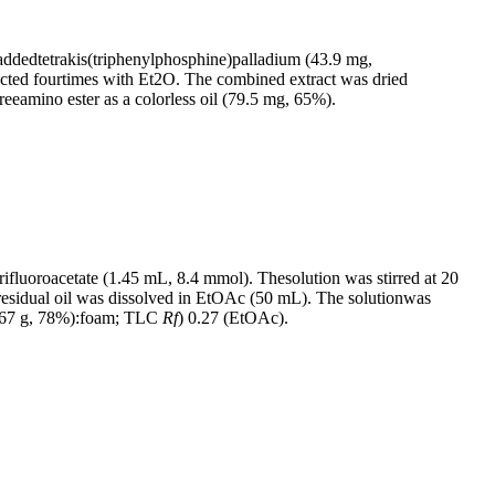
ddedtetrakis(triphenylphosphine)palladium (43.9 mg,
acted fourtimes with Et2O. The combined extract was dried
eeamino ester as a colorless oil (79.5 mg, 65%).
ifluoroacetate (1.45 mL, 8.4 mmol). Thesolution was stirred at 20
esidual oil was dissolved in EtOAc (50 mL). The solutionwas
.67 g, 78%):foam; TLC
R
f
) 0.27 (EtOAc).