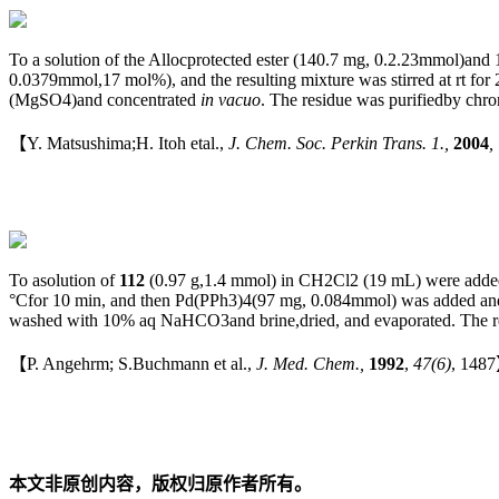
To a solution of the Allocprotected ester
(140.7 mg, 0.2.23mmol)and 1
0.0379mmol,17 mol%), and the resulting mixture was stirred at rt fo
(MgSO4)and concentrated
in vacuo
. The residue was purifiedby chro
【Y. Matsushima;H. Itoh etal.,
J. Chem. Soc. Perkin Trans. 1.,
2004
,
To asolution of
112
(0.97 g,1.4 mmol) in CH2Cl2 (19 mL) were added d
°Cfor 10 min, and then Pd(PPh3)4(97 mg, 0.084mmol) was added and s
washed with 10% aq NaHCO3and brine,dried, and evaporated. The r
【P. Angehrm; S.Buchmann et al.,
J. Med. Chem.,
1992
,
47(6)
, 148
本文非原创内容，版权归原作者所有。