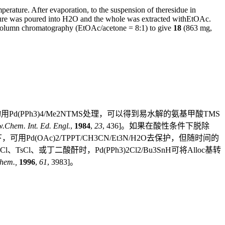
ature. After evaporation, to the suspension of theresidue in
re was poured into H2O and the whole was extracted withEtOAc.
elcolumn chromatography (EtOAc/acetone = 8:1) to give
18
(863 mg,
物用Pd(PPh3)4/Me2NTMS处理，可以得到易水解的氨基甲酸TMS
.Chem. Int. Ed. Engl.
,
1984
,
23
, 436]。如果在酸性条件下脱除
用Pd(OAc)2/TPPT/CH3CN/Et3N/H2O去保护，但随时间的
Cl、TsCl、或丁二酸酐时，Pd(PPh3)2Cl2/Bu3SnH可将Alloc基转
Chem.,
1996
,
61
, 3983]。