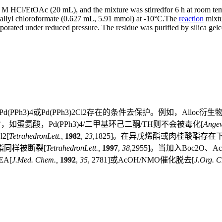
 HCl/EtOAc (20 mL), and the mixture was stirredfor 6 h at room temper
llyl chloroformate (0.627 mL, 5.91 mmol) at -10°C.The
reaction
mixtu
orated under reduced pressure. The residue was purified by silica g
PPh3)4或Pd(PPh3)2Cl2存在的条件去保护。例如，Alloc衍生
 时，如蛋氨酸，Pd(PPh3)4/二甲基环己二酮/TH则不会被毒化[
Angew
2[
TetrahedronLett.,
1982
,
23
,1825]。在异戊烯酯或肉桂酸酯存在下，可
同样被断裂[
TetrahedronLett.,
1997
,
38
,2955]。当加入Boc2O、Ac
EA[
J.Med. Chem.,
1992
,
35
, 2781]或AcOH/NMO催化脱去[
J.Org. 