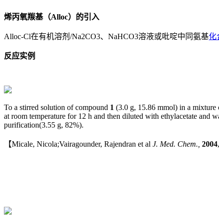
烯丙氧羰基（
Alloc
）的引入
Alloc-Cl在有机溶剂/Na2CO3、NaHCO3溶液或吡啶中同氨基
化
反应实例
To a stirred solution of compound
1
(3.0 g, 15.86 mmol) in a mixtur
at room temperature for 12 h and then diluted with ethylacetate and
purification(3.55 g, 82%).
【Micale, Nicola;Vairagounder, Rajendran et al
J. Med. Chem.,
2004