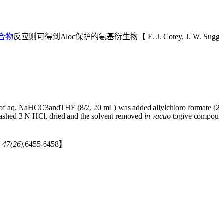
合物
反应则可得到Aloc保护的氨基衍生物【 E. J. Corey, J. W. Suggs
e of aq. NaHCO3andTHF (8/2, 20 mL) was added allylchloro formate (2
 washed 3 N HCl, dried and the solvent removed
in vacuo
togive compo
,
47(26)
,6455-6458】