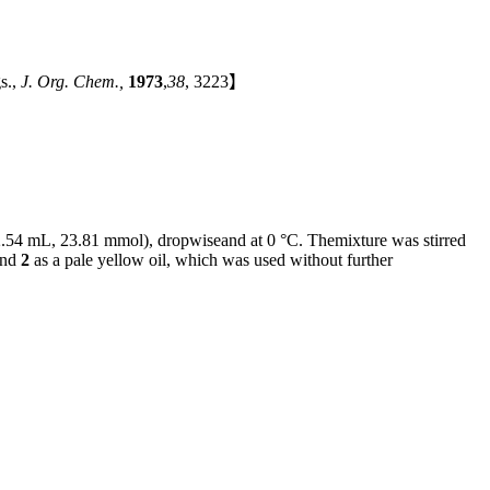
.,
J. Org. Chem.,
1973
,
38
, 3223】
.54 mL, 23.81 mmol), dropwiseand at 0 °C. Themixture was stirred
und
2
as a pale yellow oil, which was used without further