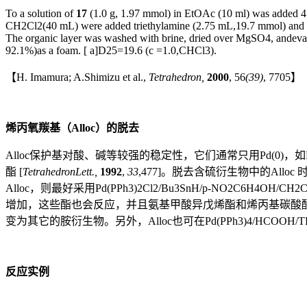
To a solution of
17
(1.0 g, 1.97 mmol) in EtOAc (10 ml) was added 4 M
CH2Cl2(40 mL) were added triethylamine (2.75 mL,19.7 mmol) and a
The organic layer was washed with brine, dried over MgSO4, andevap
92.1%)as a foam. [ a]D25=19.6 (c =1.0,CHCl3).
【H. Imamura; A.Shimizu et al.,
Tetrahedron,
2000
, 56
(39)
, 7705】
烯丙氧羰基（
Alloc
）的脱去
Alloc保护基对酸、碱等较强的稳定性，它们通常只用Pd(0)，如Pd(
酯 [
TetrahedronLett.,
1992
,
33
,477]。脱去含硫衍生物中的Alloc
Alloc，则最好采用Pd(PPh3)2Cl2/Bu3SnH/p-NO2C6H4OH/CH2Cl
增加，这些酯也会反应，并且氨基甲酸异戊烯酯和烯丙基碳酸酯
变为其它的胺衍生物。另外，Alloc也可在Pd(PPh3)4/HCOOH/T
反应实例