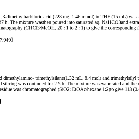
,3-dimethylbarbituric acid (228 mg, 1.46 mmol) in THF (15 mL) was a
r 27 h. The mixture wasthen poured into saturated aq. NaHCO3and extr
matography (CHCl3/MeOH, 20 : 1 to 2 : 1) to give the corresponding fr
 7
,949】
imethylamino- trimethylsilane(1.32 mL, 8.4 mol) and trimethylsilyl tr
tirring was continued for 2.5 h. The mixture wasevaporated and the r
esidue was chromatographed (SiO2; EtOAc/hexane 1:2)to give
113
(0
7】