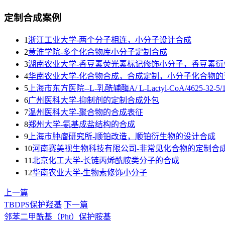
定制合成案例
1
浙江工业大学-两个分子相连，小分子设计合成
2
黄淮学院-多个化合物库小分子定制合成
3
湖南农业大学-香豆素荧光素标记修饰小分子，香豆素衍
4
华南农业大学-化合物合成，合成定制，小分子化合物的
5
上海市东方医院--L-乳酰辅酶A/ L-Lactyl-CoA/4625-32-5/192
6
广州医科大学-抑制剂的定制合成外包
7
温州医科大学-聚合物的合成表征
8
郑州大学-氨基成盐结构的合成
9
上海巿肿瘤研究所-顺铂改造，顺铂衍生物的设计合成
10
河南赛美视生物科技有限公司-非常见化合物的定制合
11
北京化工大学-长链丙烯酰胺类分子的合成
12
华南农业大学-生物素修饰小分子
上一篇
TBDPS保护羟基
下一篇
邻苯二甲酰基（Pht）保护胺基