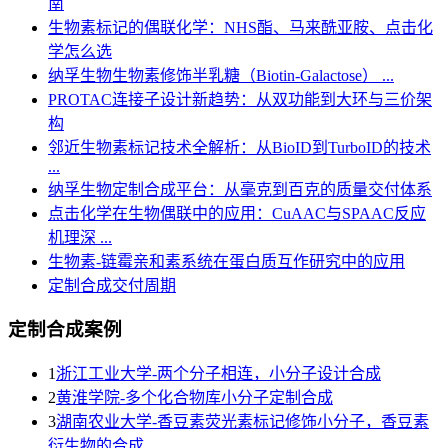
南
生物素标记的偶联化学：NHS酯、马来酰亚胺、点击化
学怎么选
纳孚生物生物素修饰半乳糖（Biotin-Galactose） ...
PROTAC连接子设计新趋势：从双功能到大环与三价架
构
邻近生物素标记技术全解析：从BioID到TurboID的技术
...
纳孚生物定制合成平台：从毫克到百克的质量交付体系
点击化学在生物偶联中的应用：CuAAC与SPAAC反应
机理深 ...
生物素-链霉亲和素系统在蛋白质互作研究中的应用
定制合成交付周期
定制合成案例
1
浙江工业大学-两个分子相连，小分子设计合成
2
黄淮学院-多个化合物库小分子定制合成
3
湖南农业大学-香豆素荧光素标记修饰小分子，香豆素
衍生物的合成