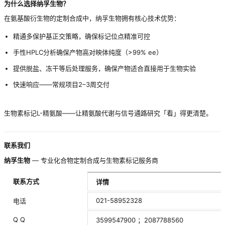
为什么选择纳孚生物？
在氨基酸衍生物的定制合成中，纳孚生物拥有核心技术优势：
精通多保护基正交策略，确保标记位点精准可控
手性HPLC分析确保产物高对映体纯度（>99% ee）
提供脱盐、冻干等后处理服务，确保产物适合直接用于生物实验
快速响应——常规项目2–3周交付
生物素标记L-精氨酸——让精氨酸代谢与信号通路研究「看」得更清楚。
联系我们
纳孚生物
— 专业化合物定制合成与生物素标记服务商
联系方式
详情
021-58952328
电话
Q Q
3599547900 ；2087788560