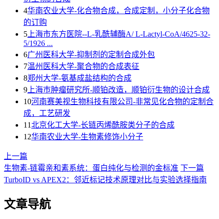
4
华南农业大学-化合物合成，合成定制，小分子化合物
的订购
5
上海市东方医院--L-乳酰辅酶A/ L-Lactyl-CoA/4625-32-
5/1926 ...
6
广州医科大学-抑制剂的定制合成外包
7
温州医科大学-聚合物的合成表征
8
郑州大学-氨基成盐结构的合成
9
上海巿肿瘤研究所-顺铂改造，顺铂衍生物的设计合成
10
河南赛美视生物科技有限公司-非常见化合物的定制合
成，工艺研发
11
北京化工大学-长链丙烯酰胺类分子的合成
12
华南农业大学-生物素修饰小分子
上一篇
生物素-链霉亲和素系统：蛋白纯化与检测的金标准
下一篇
TurboID vs APEX2：邻近标记技术原理对比与实验选择指南
文章导航