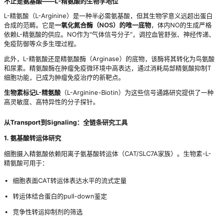
不止是氨基酸——L-精氨酸的生物学地位
L-精氨酸（L-Arginine）是一种半必需氨基酸，但其生物学意义远超出蛋白
合成的范畴。它是
一氧化氮合酶（NOS）的唯一底物
，体内NO的生成严格
依赖L-精氨酸的供应。NO作为"气体信号分子"，调控血管舒张、神经传递、
免疫防御等众多生理过程。
此外，L-精氨酸还是精氨酸酶（Arginase）的底物，该酶将其转化为鸟氨酸
和尿素。精氨酸酶在肿瘤免疫微环境中高表达，通过消耗局部精氨酸抑制T
细胞功能，已成为肿瘤免疫治疗的新靶点。
生物素标记L-精氨酸
（L-Arginine-Biotin）为这些信号通路研究提供了一种
高灵敏度、高特异性的分子探针。
从Transport到Signaling：全链条研究工具
1. 氨基酸转运体研究
细胞摄入精氨酸依赖阳离子氨基酸转运体（CAT/SLC7A家族）。生物素-L-
精氨酸可用于：
细胞表面CAT转运体表达水平的流式定量
转运体结合蛋白的pull-down鉴定
竞争性转运抑制剂的筛选