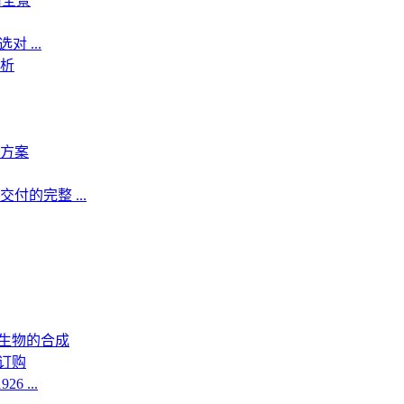
用全景
 ...
析
方案
的完整 ...
生物的合成
订购
6 ...