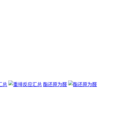
汇总
酯还原为醛