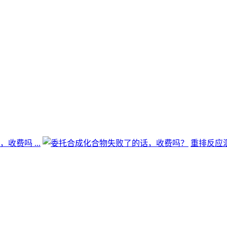
费吗 ...
重排反应