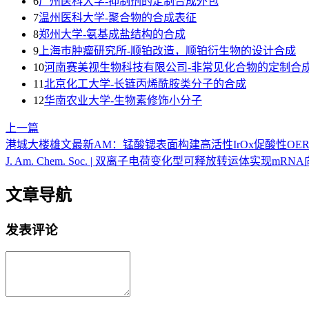
6
广州医科大学-抑制剂的定制合成外包
7
温州医科大学-聚合物的合成表征
8
郑州大学-氨基成盐结构的合成
9
上海巿肿瘤研究所-顺铂改造，顺铂衍生物的设计合成
10
河南赛美视生物科技有限公司-非常见化合物的定制合
11
北京化工大学-长链丙烯酰胺类分子的合成
12
华南农业大学-生物素修饰小分子
上一篇
港城大楼雄文最新AM：锰酸锶表面构建高活性IrOx促酸性OE
J. Am. Chem. Soc. | 双离子电荷变化型可释放转运体实现
文章导航
发表评论