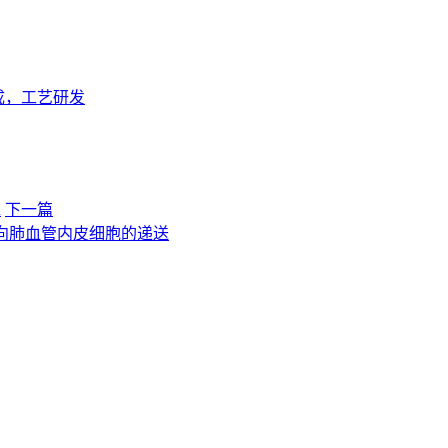
成，工艺研发
R
下一篇
mRNA向肺血管内皮细胞的递送