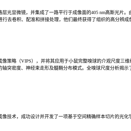
格层光显微镜
，并集成了一路平行于成像面的405 nm高斯光
子体积进行去卷积、配准和拼接处理，他们最终获得了组织的高分辨成
像策略（VIPS），并将其应用于小鼠完整嗅球的介观尺度三
的轴突密度、神经束走形及髓鞘分布模式。全嗅球尺度分析揭示
成像技术，成功设计并开发了一项基于空间精确样本切片的光化