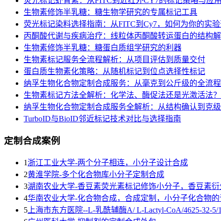
荧光标记虾青素：从FITC到近红外CY7的标记策略与应
生物素修饰半乳糖：糖生物学研究的专属标记工具
荧光标记染料选择指南：从FITC到Cy7，如何为你的实验选对
丙酮酸代谢与疾病治疗：线粒体丙酮酸转运蛋白的结构解
生物素修饰半乳糖：糖蛋白质组学研究的利器
生物素标记服务全流程解析：从项目评估到质量交付
蛋白质生物素化策略：从随机标记到位点选择性标记
纳孚生物化合物定制合成服务：从毫克到公斤级的全流程
生物素标记方法全解析：化学法、酶促法还是光激活法？
纳孚生物化合物定制合成服务全解析：从结构确认到克级交付
TurboID与BioID邻近标记技术对比与选择指南
定制合成案例
1
浙江工业大学-两个分子相连，小分子设计合成
2
黄淮学院-多个化合物库小分子定制合成
3
湖南农业大学-香豆素荧光素标记修饰小分子，香豆素衍
4
华南农业大学-化合物合成，合成定制，小分子化合物的
5
上海市东方医院--L-乳酰辅酶A/ L-Lactyl-CoA/4625-32-5/192