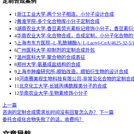
定制合成案例
1
浙江工业大学-两个分子相连，小分子设计合成
2
黄淮学院-多个化合物库小分子定制合成
3
湖南农业大学-香豆素荧光素标记修饰小分子，香豆素衍
4
华南农业大学-化合物合成，合成定制，小分子化合物的
5
上海市东方医院--L-乳酰辅酶A/ L-Lactyl-CoA/4625-32-5/192
6
广州医科大学-抑制剂的定制合成外包
7
温州医科大学-聚合物的合成表征
8
郑州大学-氨基成盐结构的合成
9
上海巿肿瘤研究所-顺铂改造，顺铂衍生物的设计合成
10
河南赛美视生物科技有限公司-非常见化合物的定制合
11
北京化工大学-长链丙烯酰胺类分子的合成
12
华南农业大学-生物素修饰小分子
上一篇
咨询的定制合成需求长时间没有回复怎么办？
下一篇
委托合成化合物失败了的话，收费吗？