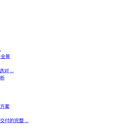
.
用全景
 ...
析
方案
的完整 ...