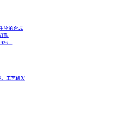
生物的合成
订购
6 ...
成，工艺研发