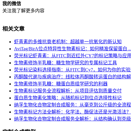
我的微信
关注我了解更多内容
相关文章
虾青素的多维抗衰老机制：超越单一抗氧化的新认知
AviTag/BirA位点特异性生物素标记：如何精准保留蛋白 ..
荧光标记虾青素：从FITC到近红外CY7的标记策略与应
生物素修饰半乳糖：糖生物学研究的专属标记工具
荧光标记染料选择指南：从FITC到Cy7，如何为你的实验选对
丙酮酸代谢与疾病治疗：线粒体丙酮酸转运蛋白的结构解
生物素修饰半乳糖：糖蛋白质组学研究的利器
生物素标记服务全流程解析：从项目评估到质量交付
蛋白质生物素化策略：从随机标记到位点选择性标记
纳孚生物化合物定制合成服务：从毫克到公斤级的全流程
生物素标记方法全解析：化学法、酶促法还是光激活法？
纳孚生物化合物定制合成服务全解析：从结构确认到克级交付