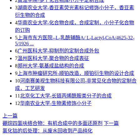
2
黄淮学院-多个化合物库小分子定制合成
3
湖南农业大学-香豆素荧光素标记修饰小分子，香豆素
衍生物的合成
4
华南农业大学-化合物合成，合成定制，小分子化合物
的订购
5
上海市东方医院--L-乳酰辅酶A/ L-Lactyl-CoA/4625-32-
5/1926 ...
6
广州医科大学-抑制剂的定制合成外包
7
温州医科大学-聚合物的合成表征
8
郑州大学-氨基成盐结构的合成
9
上海巿肿瘤研究所-顺铂改造，顺铂衍生物的设计合成
10
河南赛美视生物科技有限公司-非常见化合物的定制合
成，工艺研发
11
北京化工大学-长链丙烯酰胺类分子的合成
12
华南农业大学-生物素修饰小分子
上一篇
硼烷四氢呋络合物：有机合成中的多面还原剂
下一篇
氯化钴的后处理：从废水回收到产品纯化