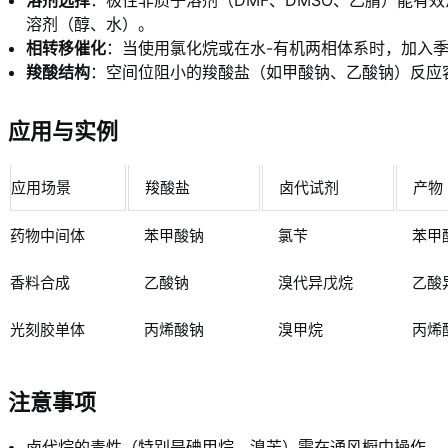
溶剂（醇、水）。
相转移催化
：当使用氯化烷或在水-有机两相体系时，加入季
羧酸结构
：空间位阻小的羧酸盐（如甲酸钠、乙酸钠）反应
应用与实例
应用场景
羧酸盐
卤代试剂
产物
药物中间体
苯甲酸钠
氯苄
苯甲
香料合成
乙酸钠
溴代异戊烷
乙酸
光刻胶单体
丙烯酸钠
溴甲烷
丙烯
注意事项
卤代烷的毒性（特别是碘甲烷、溴苄）需在通风橱中操作。