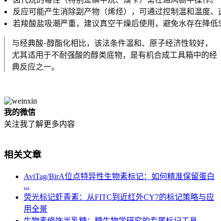
反应可能产生消除副产物（烯烃），可通过控制温和温度、
若羧酸盐吸潮严重，建议真空干燥后使用，避免水存在降低S
与经典酸-醇酯化相比，该法条件温和、原子经济性较好，
尤其适用于不耐强酸的醇类底物，是有机合成工具箱中的经
典反应之一。
我的微信
关注我了解更多内容
相关文章
AviTag/BirA位点特异性生物素标记：如何精准保留蛋白
...
荧光标记虾青素：从FITC到近红外CY7的标记策略与应
用全景
生物素修饰半乳糖：糖生物学研究的专属标记工具