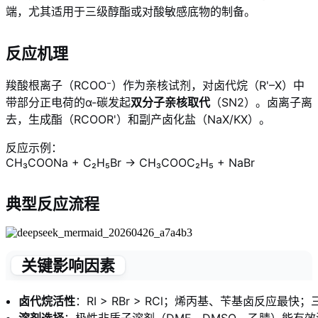
端，尤其适用于三级醇酯或对酸敏感底物的制备。
反应机理
羧酸根离子（RCOO⁻）作为亲核试剂，对卤代烷（R'–X）中
带部分正电荷的α-碳发起
双分子亲核取代
（SN2）。卤离子离
去，生成酯（RCOOR'）和副产卤化盐（NaX/KX）。
反应示例：
CH₃COONa + C₂H₅Br → CH₃COOC₂H₅ + NaBr
典型反应流程
关键影响因素
卤代烷活性
：RI > RBr > RCl；烯丙基、苄基卤反应
溶剂选择
：极性非质子溶剂（DMF、DMSO、乙腈）能有