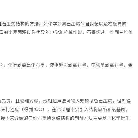
三维石墨烯结构的方法，如化学剥离石墨烯的自组装以及模板导向
丰富的比表面积以及优异的电学和机械性能。石墨烯从二维到三维维
延生长，化学剥离氧化石墨，液相超声剥离石墨，电化学剥离石墨，金
为昂贵，且较难转移。液相超声法可较大规模制备石墨烯，但所得
 进行还原（得到rGO），在此过程中会引入结构缺陷和氧基团，
。接下来介绍的三维石墨烯网络结构的制备方法主要基于化学衍生