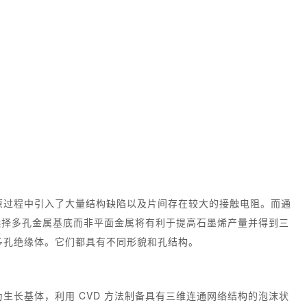
原过程中引入了大量结构缺陷以及片间存在较大的接触电阻。而通
选择多孔金属基底而非平面金属将有利于提高石墨烯产量并得到三
多孔绝缘体。它们都具有不同形貌和孔结构。
长基体，利用 CVD 方法制备具有三维连通网络结构的泡沫状