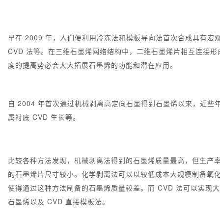
早在 2009 年，人们便利用冷冻法和模板导向法首次合成具
CVD 法等。在三维石墨烯网络结构中，二维石墨烯片相互连接
度的提高势必会大大拓展石墨烯的功能和潜在应用。
自 2004 年首次通过机械剥离高定向石墨得到石墨烯以来，近
属衬底 CVD 生长等。
比较各种方法发现，机械剥离法得到的石墨烯质量最高，但生产
的石墨烯片尺寸较小。化学剥离法可以以较低成本大规模制备氧化
使得通过这种方法制备的石墨烯质量较差。而 CVD 法可以实
石墨烯以及 CVD 直接模板法。