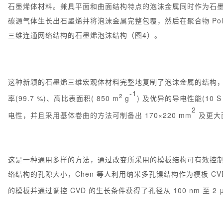
石墨烯体材料。兼具平面和曲面结构特点的泡沫金属同时作为石墨
碳源气体生长出石墨烯并将泡沫金属完整包覆，然后在聚合物 Poly(m
三维连通网络结构的石墨烯泡沫结构（图4）。
这种新颖的石墨烯三维宏观体材料完整地复制了泡沫金属的结构，其
-1
2
率(99.7 %)、高比表面积( 850 m
g
) 及优异的导电性能(10 S
2
电性，并且采用基体卷曲的方法可制备出 170×220 mm
及更大
这是一种通用多样的方法，通过改变所采用的模板结构可有效控制
络结构的孔隙大小，Chen 等人利用纳米多孔镍结构作为模板 C
的模板并通过调控 CVD 的生长条件获得了孔径从 100 nm 至 