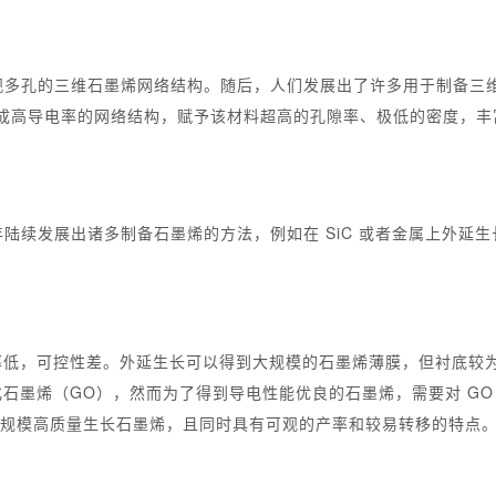
有宏观多孔的三维石墨烯网络结构。随后，人们发展出了许多用于制备
形成高导电率的网络结构，赋予该材料超高的孔隙率、极低的密度，
些年陆续发展出诸多制备石墨烯的方法，例如在 SiC 或者金属上外
率低，可控性差。外延生长可以得到大规模的石墨烯薄膜，但衬底较
石墨烯（GO），然而为了得到导电性能优良的石墨烯，需要对 GO
现大规模高质量生长石墨烯，且同时具有可观的产率和较易转移的特点