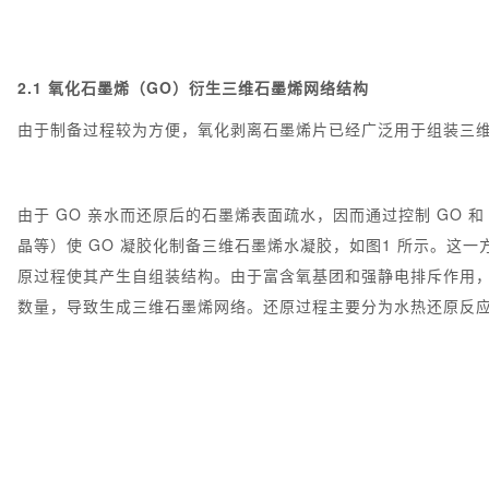
2.1 氧化石墨烯（GO）衍生三维石墨烯网络结构
由于制备过程较为方便，氧化剥离石墨烯片已经广泛用于组装三维
由于 GO 亲水而还原后的石墨烯表面疏水，因而通过控制 GO
晶等）使 GO 凝胶化制备三维石墨烯水凝胶，如图1 所示。这
原过程使其产生自组装结构。由于富含氧基团和强静电排斥作用，G
数量，导致生成三维石墨烯网络。还原过程主要分为水热还原反