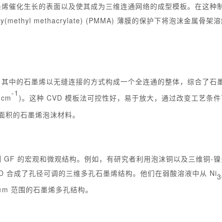
烯催化生长的表面以及使其成为三维连通网络的成型模板。在这种制备
ethyl methacrylate) (PMMA) 薄膜的保护下将泡沫金
中的石墨烯以无缝连接的方式构成一个全连通的整体，综合了石墨烯和
-1
 cm
)。这种 CVD 模板法可控性好，易于放大，通过改变工艺
面积的石墨烯泡沫材料。
 GF 的宏观和微观结构。例如，有研究者利用泡沫铜以及三维铜-
VD 合成了孔径可调的三维多孔石墨烯结构。他们在弱酸溶液中从 Ni
3
2 μm 范围的石墨烯多孔结构。