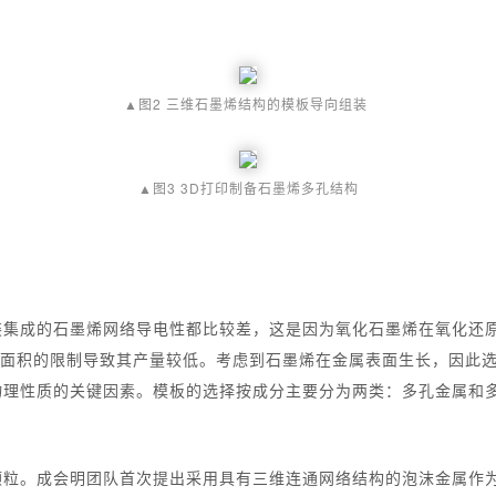
▲图2 三维石墨烯结构的模板导向组装
▲图3 3D打印制备石墨烯多孔结构
装集成的石墨烯网络导电性都比较差，这是因为氧化石墨烯在氧化还
底表面积的限制导致其产量较低。考虑到石墨烯在金属表面生长，因此
物理性质的关键因素。模板的选择按成分主要分为两类：多孔金属和
粒。成会明团队首次提出采用具有三维连通网络结构的泡沫金属作为生