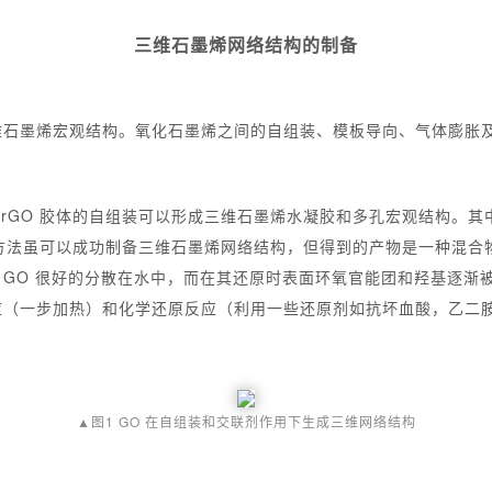
三维石墨烯网络结构的
制备
石墨烯宏观结构。氧化石墨烯之间的自组装、模板导向、气体膨胀及 
 和 rGO 胶体的自组装可以形成三维石墨烯水凝胶和多孔宏观结构。
一方法虽可以成功制备三维石墨烯网络结构，但得到的产物是一种混合
O 很好的分散在水中，而在其还原时表面环氧官能团和羟基逐渐被移
应（一步加热）和化学还原反应（利用一些还原剂如抗坏血酸，乙二
▲图1 GO 在自组装和交联剂作用下生成三维网络结构