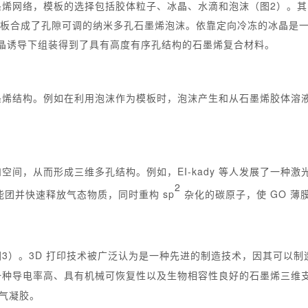
墨烯网络，模板的选择包括胶体粒子、冰晶、水滴和泡沫（图2）。
模板合成了孔隙可调的纳米多孔石墨烯泡沫。依靠定向冷冻的冰晶是一种
生的冰晶诱导下组装得到了具有高度有序孔结构的石墨烯复合材料。
墨烯结构。例如在利用泡沫作为模板时，泡沫产生和从石墨烯胶体溶
间，从而形成三维多孔结构。例如，EI-kady 等人发展了一种激
2
能团并快速释放气态物质，同时重构 sp
杂化的碳原子，使 GO 
图3）。3D 打印技术被广泛认为是一种先进的制造技术，因其可以制
一种导电率高、具有机械可恢复性以及生物相容性良好的石墨烯三维支架
合气凝胶。