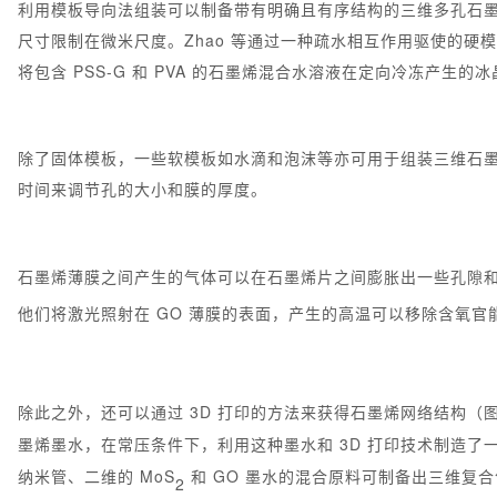
利用模板导向法组装可以制备带有明确且有序结构的三维多孔石
尺寸限制在微米尺度。Zhao 等通过一种疏水相互作用驱使的硬
将包含 PSS-G 和 PVA 的石墨烯混合水溶液在定向冷冻产
除了固体模板，一些软模板如水滴和泡沫等亦可用于组装三维石
时间来调节孔的大小和膜的厚度。
石墨烯薄膜之间产生的气体可以在石墨烯片之间膨胀出一些孔隙和空
他们将激光照射在 GO 薄膜的表面，产生的高温可以移除含氧官
除此之外，还可以通过 3D 打印的方法来获得石墨烯网络结构（
墨烯墨水，在常压条件下，利用这种墨水和 3D 打印技术制造了
纳米管、二维的 MoS
和 GO 墨水的混合原料可制备出三维复
2