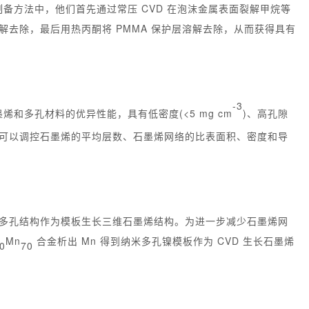
方法中，他们首先通过常压 CVD 在泡沫金属表面裂解甲烷等
属骨架溶解去除，最后用热丙酮将 PMMA 保护层溶解去除，从而获得具有
-3
多孔材料的优异性能，具有低密度(<5 mg cm
)、高孔隙
条件可以调控石墨烯的平均层数、石墨烯网络的比表面积、密度和导
镍多孔结构作为模板生长三维石墨烯结构。为进一步减少石墨烯网
Mn
合金析出 Mn 得到纳米多孔镍模板作为 CVD 生长石墨烯
0
70