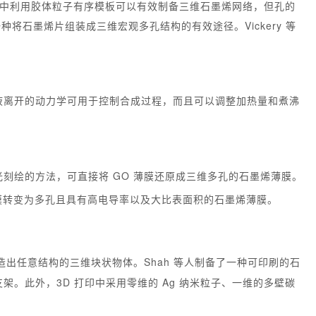
其中利用胶体粒子有序模板可以有效制备三维石墨烯网络，但孔的
将石墨烯片组装成三维宏观多孔结构的有效途径。Vickery 等
液离开的动力学可用于控制合成过程，而且可以调整加热量和煮沸
光刻绘的方法，可直接将 GO 薄膜还原成三维多孔的石墨烯薄膜。
薄膜转变为多孔且具有高电导率以及大比表面积的石墨烯薄膜。
造出任意结构的三维块状物体。Shah 等人制备了一种可印刷的石
。此外，3D 打印中采用零维的 Ag 纳米粒子、一维的多壁碳