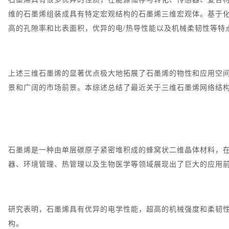
维的石墨烯组装成具有特定宏观结构的石墨烯三维宏观体。基于化
高的孔隙率和比表面积，优异的电/热导性能以及机械柔韧性等特
上述三维石墨烯的显著优点极大地拓展了石墨烯的物性和应用空
景和广阔的市场前景。本综述总结了最近关于三维石墨烯网络结
石墨烯是一种由单层碳原子紧密堆积成的蜂窝状二维晶体材料，
器、环境管理、热管理以及生物医学等领域展现出了巨大的应用
研究表明，石墨烯具有优异的电学性能，超高的机械强度和柔韧
构。