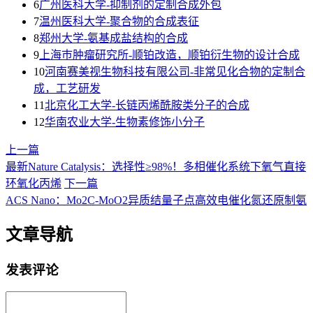
6
广州医科大学-抑制剂的定制合成外包
7
温州医科大学-聚合物的合成表征
8
郑州大学-氨基成盐结构的合成
9
上海巿肿瘤研究所-顺铂改造，顺铂衍生物的设计合成
10
河南赛美视生物科技有限公司-非常见化合物的定制合
成，工艺研发
11
北京化工大学-长链丙烯酰胺类分子的合成
12
华南农业大学-生物素修饰小分子
上一篇
最新Nature Catalysis：选择性≥98%！多相催化系统下氧气直接
环氧化丙烯
下一篇
ACS Nano：Mo2C-MoO2异质结量子点高效电催化氮还原制氨
文章导航
发表评论