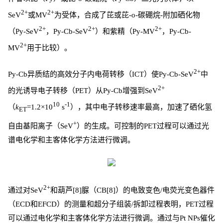
2+
2+
SeV
或MV
为受体，合成了芘或芘-o-碳硼烷-附加硒化物
2+
2+
2+
（Py-SeV
，Py-Cb-SeV
）和紫精（Py-MV
，Py-Cb-
2+
MV
用于比较）。
2+
Py-Cb异质结的高效分子内电荷转移（ICT）使Py-Cb-SeV
中
2+
的光诱导电子转移（PET）从Py-Cb增强到SeV
10
-1
（
k
=1.2×10
s
），其中电子转移速率最高，加速了硒化氢
ET
+
自由基阳离子（SeV
）的生成。可控制的PET过程可以通过光
谱电化学和主客体化学方法进行微调。
2+
通过对SeV
和葫芦[8]脲（CB[8]）的电致变色/电荧光变色器件
（ECD和EFCD）的测量和超分子组装/拆卸过程表明，PET过程
可以通过电化学和主客体化学方法进行微调。通过与Pt NPs催化