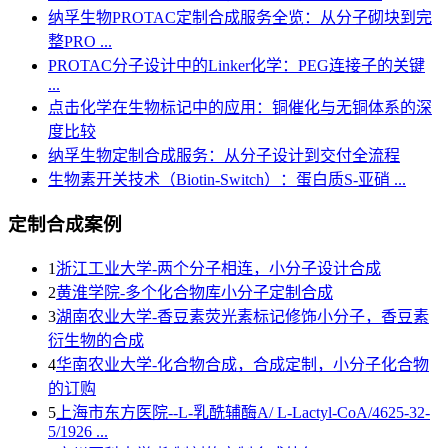
纳孚生物PROTAC定制合成服务全览：从分子砌块到完
整PRO ...
PROTAC分子设计中的Linker化学：PEG连接子的关键
...
点击化学在生物标记中的应用：铜催化与无铜体系的深
度比较
纳孚生物定制合成服务：从分子设计到交付全流程
生物素开关技术（Biotin-Switch）：蛋白质S-亚硝 ...
定制合成案例
1
浙江工业大学-两个分子相连，小分子设计合成
2
黄淮学院-多个化合物库小分子定制合成
3
湖南农业大学-香豆素荧光素标记修饰小分子，香豆素
衍生物的合成
4
华南农业大学-化合物合成，合成定制，小分子化合物
的订购
5
上海市东方医院--L-乳酰辅酶A/ L-Lactyl-CoA/4625-32-
5/1926 ...