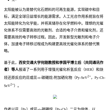
太阳能被认为是替代化石燃料的可再生能源，实现碳中和目
标，满足全球日益增长的能源需求。人工光合作用系统旨在将
太阳能转化为化学能，并将其储存在化学燃料中。理想的光催
化体系不仅需要高效的光敏剂、合适的电子介质和催化剂，还
需要高效的电子转移过程。因此，开发新型光敏剂和电子介
体，加速电子转移过程成为构建更高效光催化体系的替代策
略。
基于此，
西安交通大学何刚教授和李国平博士后（共同通讯作
者）等人
报道了一系列用于增强光催化析氢反应（HER）和炔
2+
烃还原反应的芘或芘-o-碳硼烷-附加硒化物（Py-SeV
，Py-Cb-
2+
SeV
）。
作者以芘（Py）或芘-o-碳硼烷（Py-Cb）二元为供体，以