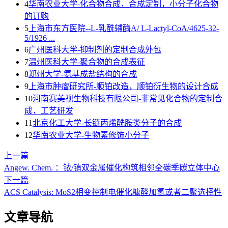
4
华南农业大学-化合物合成，合成定制，小分子化合物
的订购
5
上海市东方医院--L-乳酰辅酶A/ L-Lactyl-CoA/4625-32-
5/1926 ...
6
广州医科大学-抑制剂的定制合成外包
7
温州医科大学-聚合物的合成表征
8
郑州大学-氨基成盐结构的合成
9
上海巿肿瘤研究所-顺铂改造，顺铂衍生物的设计合成
10
河南赛美视生物科技有限公司-非常见化合物的定制合
成，工艺研发
11
北京化工大学-长链丙烯酰胺类分子的合成
12
华南农业大学-生物素修饰小分子
上一篇
Angew. Chem. ：铱/铕双金属催化构筑相邻全碳季碳立体中心
下一篇
ACS Catalysis: MoS2相变控制电催化糠醛加氢或者二聚选择性
文章导航