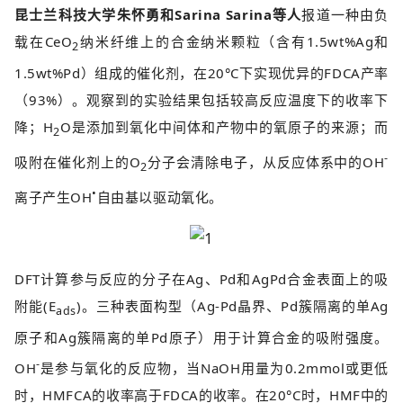
昆士兰科技大学朱怀勇和Sarina Sarina等人
报道一种由负
载在CeO
纳米纤维上的合金纳米颗粒（含有1.5wt%Ag和
2
1.5wt%Pd）组成的催化剂，在20°C下实现优异的FDCA产率
（93%）。观察到的实验结果包括较高反应温度下的收率下
降；H
O是添加到氧化中间体和产物中的氧原子的来源；而
2
-
吸附在催化剂上的O
分子会清除电子，从反应体系中的OH
2
•
离子产生OH
自由基以驱动氧化。
DFT计算参与反应的分子在Ag、Pd和AgPd合金表面上的吸
附能(E
)。三种表面构型（Ag-Pd晶界、Pd簇隔离的单Ag
ads
原子和Ag簇隔离的单Pd原子）用于计算合金的吸附强度。
-
OH
是参与氧化的反应物，当NaOH用量为0.2mmol或更低
时，HMFCA的收率高于FDCA的收率。在20°C时，HMF中的