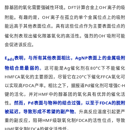
-
醇基团的氧化需要强碱性环境。DFT计算合金上OH
离子的吸
-
附能。有趣的是，OH
离子在孤立的单个金属位点上的吸附
能远高于其他表面位点。具有这些位点作为主要表面位点的
-
催化剂表现出催化羰基氧化的高活性。强烈的OH
吸附可能
会促进该反应。
E
表明，与所有其他表面相比，AgNP表面上的金属吸附
ads
物结合是最弱的
。
这可能是Ag催化剂在80°C下不能催化
HMFCA氧化的主要原因，尽管它在20°C下催化FFCA氧化可
以实现高FDCA产率。相比之下，据报道Pd催化剂可增强C-H
键的活化，并对HMF中的醇基团的氧化具有优异的催化活
性。
然而，Pd表面与物种的结合过强，以至于FDCA的脱附
被延迟，导致形成不希望的副产物
。
升高反应温度引起更严
重的副反应，阻碍HMF级联氧化制FDCA的活性位点，导致
HMF氧化制FDCA的催化活性低。