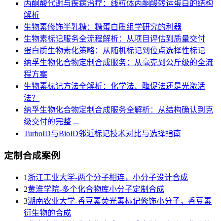
丙酮酸代谢与疾病治疗：线粒体丙酮酸转运蛋白的结构
解析
生物素修饰半乳糖：糖蛋白质组学研究的利器
生物素标记服务全流程解析：从项目评估到质量交付
蛋白质生物素化策略：从随机标记到位点选择性标记
纳孚生物化合物定制合成服务：从毫克到公斤级的全流
程方案
生物素标记方法全解析：化学法、酶促法还是光激活
法？
纳孚生物化合物定制合成服务全解析：从结构确认到克
级交付的完整 ...
TurboID与BioID邻近标记技术对比与选择指南
定制合成案例
1
浙江工业大学-两个分子相连，小分子设计合成
2
黄淮学院-多个化合物库小分子定制合成
3
湖南农业大学-香豆素荧光素标记修饰小分子，香豆素
衍生物的合成