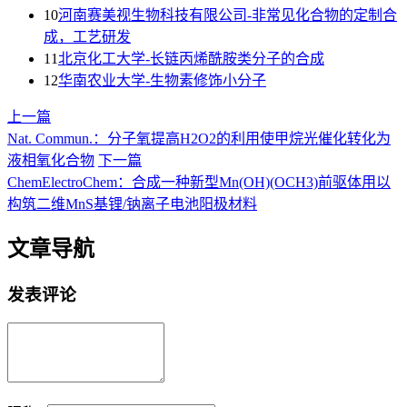
10
河南赛美视生物科技有限公司-非常见化合物的定制合
成，工艺研发
11
北京化工大学-长链丙烯酰胺类分子的合成
12
华南农业大学-生物素修饰小分子
上一篇
Nat. Commun.：分子氧提高H2O2的利用使甲烷光催化转化为
液相氧化合物
下一篇
ChemElectroChem：合成一种新型Mn(OH)(OCH3)前驱体用以
构筑二维MnS基锂/钠离子电池阳极材料
文章导航
发表评论