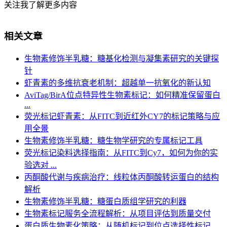
关注我了解更多内容
相关文章
生物素修饰半乳糖：糖基化检测与凝集素研究的关键探
针
虾青素的多维抗衰老机制：超越单一抗氧化的新认知
AviTag/BirA位点特异性生物素标记：如何精准保留蛋白
...
荧光标记虾青素：从FITC到近红外CY7的标记策略与应
用全景
生物素修饰半乳糖：糖生物学研究的专属标记工具
荧光标记染料选择指南：从FITC到Cy7，如何为你的实
验选对 ...
丙酮酸代谢与疾病治疗：线粒体丙酮酸转运蛋白的结构
解析
生物素修饰半乳糖：糖蛋白质组学研究的利器
生物素标记服务全流程解析：从项目评估到质量交付
蛋白质生物素化策略：从随机标记到位点选择性标记