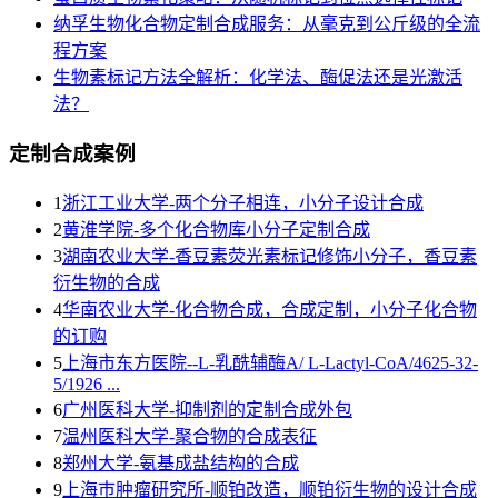
纳孚生物化合物定制合成服务：从毫克到公斤级的全流
程方案
生物素标记方法全解析：化学法、酶促法还是光激活
法？
定制合成案例
1
浙江工业大学-两个分子相连，小分子设计合成
2
黄淮学院-多个化合物库小分子定制合成
3
湖南农业大学-香豆素荧光素标记修饰小分子，香豆素
衍生物的合成
4
华南农业大学-化合物合成，合成定制，小分子化合物
的订购
5
上海市东方医院--L-乳酰辅酶A/ L-Lactyl-CoA/4625-32-
5/1926 ...
6
广州医科大学-抑制剂的定制合成外包
7
温州医科大学-聚合物的合成表征
8
郑州大学-氨基成盐结构的合成
9
上海巿肿瘤研究所-顺铂改造，顺铂衍生物的设计合成