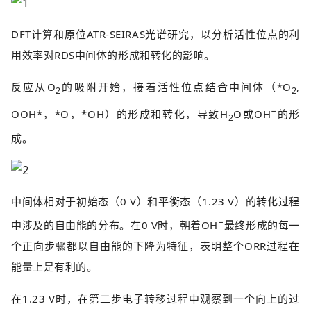
DFT计算和原位ATR-SEIRAS光谱研究，以分析活性位点的利
用效率对RDS中间体的形成和转化的影响。
反应从O
的吸附开始，接着活性位点结合中间体（*O
,
2
2
−
OOH*，*O，*OH）的形成和转化，导致H
O或OH
的形
2
成。
中间体相对于初始态（0 V）和平衡态（1.23 V）的转化过程
−
中涉及的自由能的分布。在0 V时，朝着OH
最终形成的每一
个正向步骤都以自由能的下降为特征，表明整个ORR过程在
能量上是有利的。
在1.23 V时，在第二步电子转移过程中观察到一个向上的过