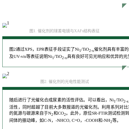
图1. 催化剂的球差电镜与XAFs结构表征
图2通过XPS，EPR表征手段证实了Ni
/TiO
催化剂具有丰富的表
1
2-x
及UV-vis等表征说明Ni
/TiO
具有良好可见光响应和优异的光
1
2-x
图2. 催化剂的光电性能测试
随后进行了光催化合成尿素的活性评估。可以看出，Ni
/TiO
1
2-x
活性，同时超越了目前大多数报道的光催化剂。利用系列对比
的氮源与碳源来自于N
和CO
。此外，
原位SR-FTIR测试
检测
2
2
间体的振动峰，如C-N，-NHCO, C=O，-COOH和-NH
等。
2