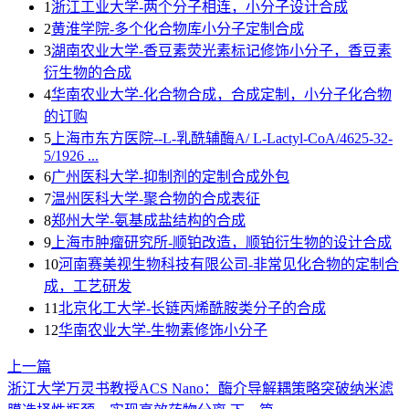
1
浙江工业大学-两个分子相连，小分子设计合成
2
黄淮学院-多个化合物库小分子定制合成
3
湖南农业大学-香豆素荧光素标记修饰小分子，香豆素
衍生物的合成
4
华南农业大学-化合物合成，合成定制，小分子化合物
的订购
5
上海市东方医院--L-乳酰辅酶A/ L-Lactyl-CoA/4625-32-
5/1926 ...
6
广州医科大学-抑制剂的定制合成外包
7
温州医科大学-聚合物的合成表征
8
郑州大学-氨基成盐结构的合成
9
上海巿肿瘤研究所-顺铂改造，顺铂衍生物的设计合成
10
河南赛美视生物科技有限公司-非常见化合物的定制合
成，工艺研发
11
北京化工大学-长链丙烯酰胺类分子的合成
12
华南农业大学-生物素修饰小分子
上一篇
浙江大学万灵书教授ACS Nano：酶介导解耦策略突破纳米滤