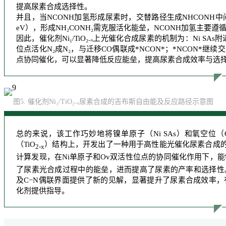
提高尿素合成选择性。
并且，当NCONH加氢形成尿素时，
交替路径
生成NHCONH中间
eV），形成NH₂CONH₂需克服活化能垒，NCONH加氢主要遵
因此，催化剂Ni₁/TiO₂₋ₓ上光催化合成尿素的机制为：Ni SAs
位点活化N₂成N₂，与迁移CO偶联成*NCON*；*NCON*
点协同催化，可以显著降低反应能垒，提高尿素合成效率与选
图5. 催化剂Ni₁/TiO₂₋ₓ尿素合成的吉布斯自由能及反应路径示意图
总的来说，该工作巧妙地将镍单原子（Ni SAs）和氧空位
（TiO
）结构上，开发出了一种用于高性能光催化尿素合成的 
2-x
计算发现，在Ni单原子和Ov双活性位点的协同催化作用下，能
了尿素光合成过程中的能垒，进而提高了尿素的产率和选择性
及C−N偶联界面提供了新的见解，显著提升了尿素合成效率
化剂提供指导。