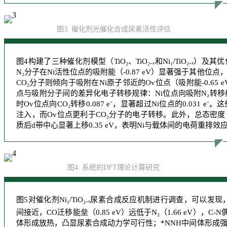
图3. 催化剂光催化合成尿素活性评估
图4构建了三种催化剂模型（TiO₂、TiO₂₋ₓ和Ni₁/TiO₂₋ₓ）
N₂分子在Ni活性位点的吸附能（-0.87 eV）显著强于其他位
CO₂分子则倾向于吸附在Ni原子邻近的Ov位点（吸附能-0.65 e
点与吸附分子间的差异化电子转移规律：Ni位点向吸附N₂转移约0.08
时Ov位点向CO₂转移0.087 e⁻，显著超过Ni位点的0.031 
注入，而Ov位点更利于CO₂分子的电子转移。此外，总态密度（TD
质后d带中心显著上移0.35 eV，表明Ni与载体间的电荷重排
图4. 系统的DFT理论计算研究
图5对催化剂Ni₁/TiO₂₋ₓ尿素合成反应机制进行调查，可以发现
间接近，CO迁移能垒（0.85 eV）远低于N₂（1.66 eV），C
体形成放热，凸显尿素合成动力学可行性；*NNH中间体形成强