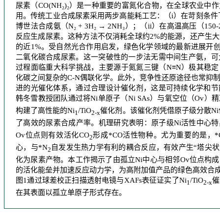
尿素（CO(NH₂)₂）是一种重要的富氮化合物，在全球农业
用。传统工业合成尿素采用两步高能耗工艺：（i）在苛刻条件下（350-5
博世法合成氨（N₂ + 3H₂ → 2NH₃）；（ii）在高温高压（150-2
反应生成尿素。这种方法不仅消耗全球约2%的能源，还产生
的近1%。受自然光合作用启发，绿色化学领域的最新进展开
二氧化碳合成尿素。这一突破性的一步法无需中间生产氨，可
过程面临重大科学挑战，主要源于氮氮三键（N≡N）极其稳定（键能：
化碳之间复杂的C-N偶联化学。此外，竞争性还原途径也常抑
进的光催化体系，通过合理设计催化剂，这是可持续化学和节
韩冬雪教授团队通过将Ni单原子（Ni SAs）与氧空位（Ov）
构建了高性能的Ni
/TiO
催化剂。该催化剂凭借原子级分散Ni
1
2-x
了高效的尿素合成产率。机理研究表明：原子级Ni活性中心特
Ov位点则有效活化CO
形成*CO活性物种。尤为重要的是，*
2
心，与*N
自发发生热力学有利的耦合反应，有效产生“塔尖状尿
2
化为尿素产物。本工作揭示了由孤立Ni中心与相邻Ov位点构
的活化能垒并加速反应动力学，为高附加值产品的绿色高效合
图1通过球差校正扫描透射电镜与XAFs表征证实了Ni
/TiO
催
1
2-x
在其表面以孤立单原子形式存在。