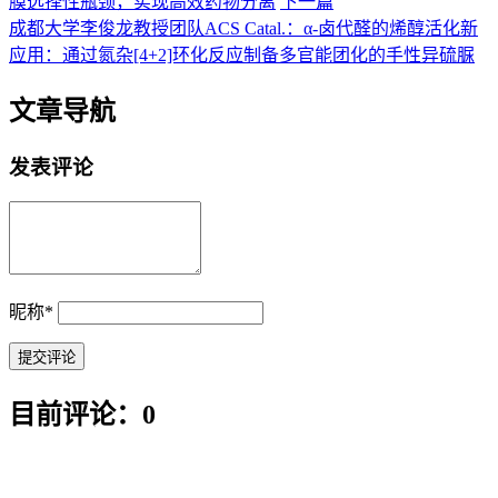
膜选择性瓶颈，实现高效药物分离
下一篇
成都大学李俊龙教授团队ACS Catal.：α-卤代醛的烯醇活化新
应用：通过氮杂[4+2]环化反应制备多官能团化的手性异硫脲
文章导航
发表评论
昵称
*
目前评论：0