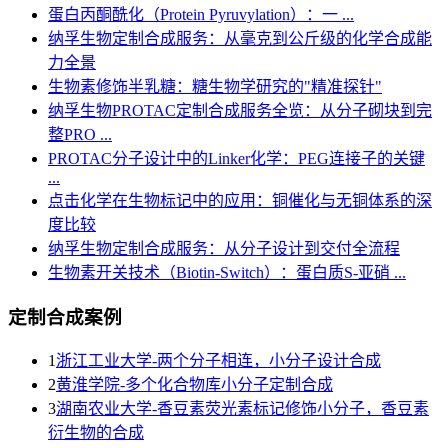
蛋白丙酮酰化（Protein Pyruvylation）：一 ...
纳孚生物定制合成服务：从毫克到公斤级的化学合成能
力全景
生物素修饰半乳糖：糖生物学研究的"精准探针"
纳孚生物PROTAC定制合成服务全览：从分子砌块到完
整PRO ...
PROTAC分子设计中的Linker化学：PEG连接子的关键
...
点击化学在生物标记中的应用：铜催化与无铜体系的深
度比较
纳孚生物定制合成服务：从分子设计到交付全流程
生物素开关技术（Biotin-Switch）：蛋白质S-亚硝 ...
定制合成案例
1
浙江工业大学-两个分子相连，小分子设计合成
2
黄淮学院-多个化合物库小分子定制合成
3
湖南农业大学-香豆素荧光素标记修饰小分子，香豆素
衍生物的合成