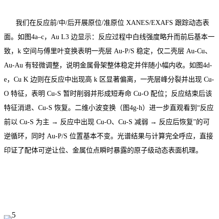
我们在反应前/中/后开展原位/准原位 XANES/EXAFS 跟踪动态表
面。如图4a–c，Au L3 边显示：反应过程中白线强度略升而前后基本一
致，k 空间与傅里叶变换表明一壳层 Au-P/S 稳定，仅二壳层 Au-Cu、
Au-Au 有轻微调整，说明金属骨架整体稳定并伴随小幅内收。如图4d-
e，Cu K 边则在反应中出现高 k 区显著偏离，一壳层峰分裂并出现 Cu-
O 特征，表明 Cu-S 暂时削弱并形成短寿命 Cu-O 配位；反应结束后该
特征消退、Cu-S 恢复。二维小波变换（图4g-h）进一步直观看到“反应
前以 Cu-S 为主 → 反应中出现 Cu-O、Cu-S 减弱 → 反应后恢复”的可
逆循环，同时 Au-P/S 位置基本不变。光谱结果与计算完全呼应，直接
印证了配体可逆让位、金属位点瞬时暴露的原子级动态表面机理。