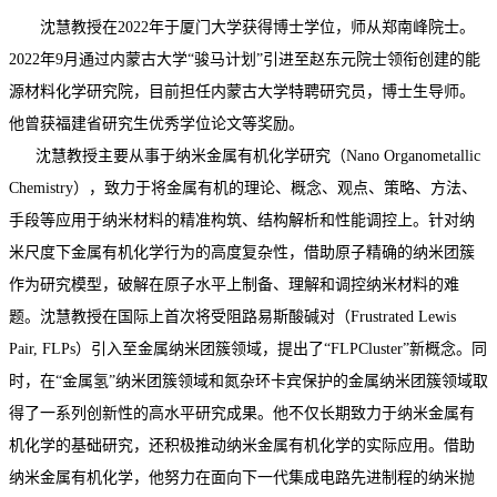
沈慧教授在2022年于厦门大学获得博士学位，师从郑南峰院士。
2022年9月通过内蒙古大学“骏马计划”引进至赵东元院士领衔创建的能
源材料化学研究院，目前担任内蒙古大学特聘研究员，博士生导师。
他曾获福建省研究生优秀学位论文等奖励。
沈慧教授主要从事于纳米金属有机化学研究（Nano Organometallic
Chemistry），致力于将金属有机的理论、概念、观点、策略、方法、
手段等应用于纳米材料的精准构筑、结构解析和性能调控上。针对纳
米尺度下金属有机化学行为的高度复杂性，借助原子精确的纳米团簇
作为研究模型，破解在原子水平上制备、理解和调控纳米材料的难
题。沈慧教授在国际上首次将受阻路易斯酸碱对（Frustrated Lewis
Pair, FLPs）引入至金属纳米团簇领域，提出了“FLPCluster”新概念。同
时，在“金属氢”纳米团簇领域和氮杂环卡宾保护的金属纳米团簇领域取
得了一系列创新性的高水平研究成果。他不仅长期致力于纳米金属有
机化学的基础研究，还积极推动纳米金属有机化学的实际应用。借助
纳米金属有机化学，他努力在面向下一代集成电路先进制程的纳米抛