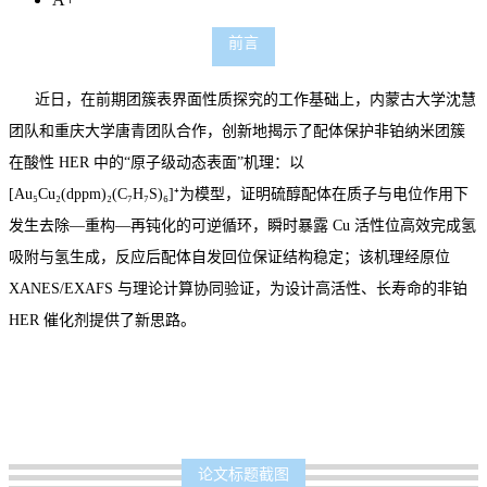
前言
近日，在前期团簇表界面性质探究的工作基础上，内蒙古大学沈慧
团队和重庆大学唐青团队合作，创新地揭示了配体保护非铂纳米团簇
在酸性 HER 中的“原子级动态表面”机理：以
[Au₅Cu₂(dppm)₂(C₇H₇S)₆]⁺为模型，证明硫醇配体在质子与电位作用下
发生去除—重构—再钝化的可逆循环，瞬时暴露 Cu 活性位高效完成氢
吸附与氢生成，反应后配体自发回位保证结构稳定；该机理经原位
XANES/EXAFS 与理论计算协同验证，为设计高活性、长寿命的非铂
HER 催化剂提供了新思路。
论文标题截图