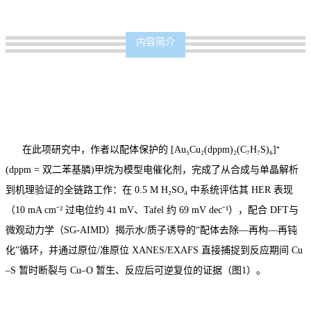
内容简介
在此项研究中，作者以配体保护的 [Au₅Cu₂(dppm)₂(C₇H₇S)₆]⁺
(dppm = 双二苯基膦)甲烷为模型电催化剂，完成了从合成与单晶解析
到机理验证的全链路工作：在 0.5 M H₂SO₄ 中系统评估其 HER 表现
（10 mA cm⁻² 过电位约 41 mV、Tafel 约 69 mV dec⁻¹），配合 DFT与
微观动力学（SG-AIMD）揭示水/质子诱导的“配体去除—再构—再钝
化”循环，并通过原位/准原位 XANES/EXAFS 直接捕捉到反应期间 Cu
–S 暂时断裂与 Cu–O 暂生、反应后可逆复位的证据（图1）。