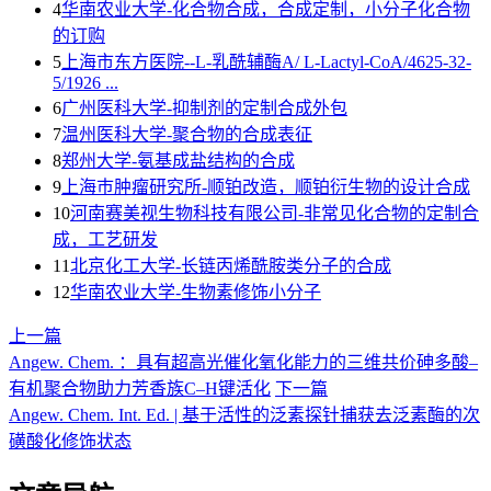
4
华南农业大学-化合物合成，合成定制，小分子化合物
的订购
5
上海市东方医院--L-乳酰辅酶A/ L-Lactyl-CoA/4625-32-
5/1926 ...
6
广州医科大学-抑制剂的定制合成外包
7
温州医科大学-聚合物的合成表征
8
郑州大学-氨基成盐结构的合成
9
上海巿肿瘤研究所-顺铂改造，顺铂衍生物的设计合成
10
河南赛美视生物科技有限公司-非常见化合物的定制合
成，工艺研发
11
北京化工大学-长链丙烯酰胺类分子的合成
12
华南农业大学-生物素修饰小分子
上一篇
Angew. Chem. ：具有超高光催化氧化能力的三维共价砷多酸–
有机聚合物助力芳香族C–H键活化
下一篇
Angew. Chem. Int. Ed. | 基于活性的泛素探针捕获去泛素酶的次
磺酸化修饰状态