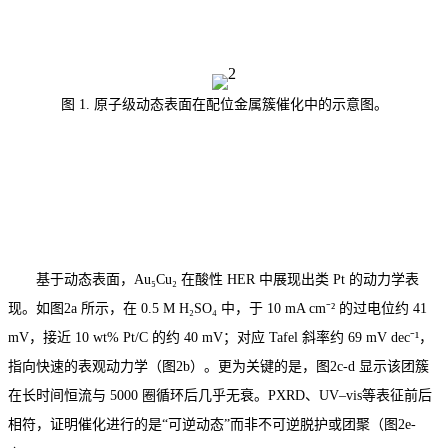
图 1. 原子级动态表面在配位金属簇催化中的示意图。
基于动态表面，Au₅Cu₂ 在酸性 HER 中展现出类 Pt 的动力学表
现。如图2a 所示，在 0.5 M H₂SO₄ 中，于 10 mA cm⁻² 的过电位约 41
mV，接近 10 wt% Pt/C 的约 40 mV；对应 Tafel 斜率约 69 mV dec⁻¹，
指向快速的表观动力学（图2b）。更为关键的是，图2c-d 显示该团簇
在长时间恒流与 5000 圈循环后几乎无衰。PXRD、UV–vis等表征前后
相符，证明催化进行的是“可逆动态”而非不可逆脱护或团聚（图2e-