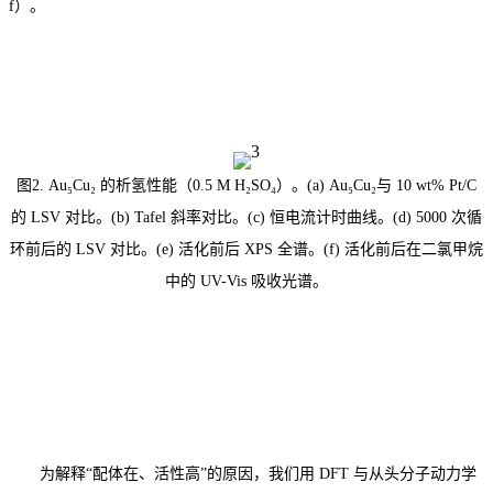
f）。
图2. Au₅Cu₂ 的析氢性能（0.5 M H₂SO₄）。(a) Au₅Cu₂与 10 wt% Pt/C
的 LSV 对比。(b) Tafel 斜率对比。(c) 恒电流计时曲线。(d) 5000 次循
环前后的 LSV 对比。(e) 活化前后 XPS 全谱。(f) 活化前后在二氯甲烷
中的 UV-Vis 吸收光谱。
为解释“配体在、活性高”的原因，我们用 DFT 与从头分子动力学