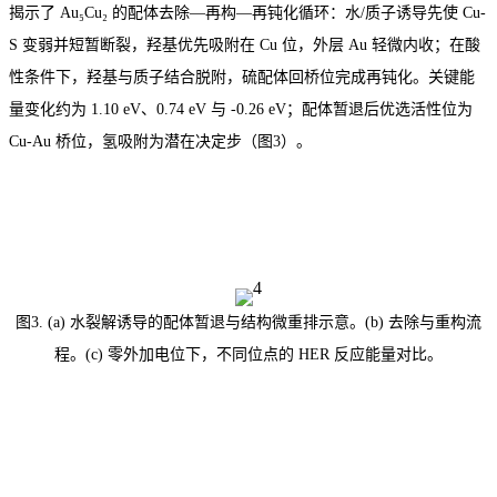
揭示了 Au₅Cu₂ 的配体去除—再构—再钝化循环：水/质子诱导先使 Cu-
S 变弱并短暂断裂，羟基优先吸附在 Cu 位，外层 Au 轻微内收；在酸
性条件下，羟基与质子结合脱附，硫配体回桥位完成再钝化。关键能
量变化约为 1.10 eV、0.74 eV 与 -0.26 eV；配体暂退后优选活性位为
Cu-Au 桥位，氢吸附为潜在决定步（图3）。
图3. (a) 水裂解诱导的配体暂退与结构微重排示意。(b) 去除与重构流
程。(c) 零外加电位下，不同位点的 HER 反应能量对比。