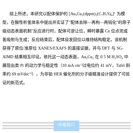
综上所述，本研究以配体保护的 [Au₅Cu₂(dppm)₂(C₇H₇S)₆]⁺ 为模
型，在酸性析氢体系中提出并实证了“配体去除—再构—再钝化”的原子
级动态表面机制”反应进行时，配体可逆让位，瞬时暴露 Cu 位点完成
氢吸附与生成；反应结束后，配体自发回位以维持结构稳定。该机制
获得了原位/准原位 XANES/EXAFS 的直接证据，并与 DFT 与 SG-
AIMD 结果相互印证。依托这一动态表面，Au₅Cu₂ 在 0.5 M H₂SO₄ 中
展现出类 Pt 的动力学与稳定性（10 mA cm⁻²过电位约 41 mV，Tafel 斜
率约 69 mVdec⁻¹），为非铂 HER 催化剂的分子级精准设计提供了可验
证的新范式。
作者简介