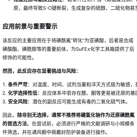
原，最终导致S-O键断裂，生成复杂的硫醇、二硫化物甚
应用前景与重要警示
该反应的主要应用在于将磺酰氟“转化”为亚磺酸，后者是合成
磺酸酯、磺酰胺等的重要前体，为SuFEx化学工具箱提供了后
修饰的可能性。
然而，此反应存在显著挑战与风险：
条件严苛
：对温度、时间、试剂当量和淬灭方式极为敏感，
化学选择性低
：反应体系中若存在醛、酮等更易被还原的基
安全风险
：潜在的副反应可能生成有毒的二氧化硫气体。
因此，
除非别无选择，通常不推荐将硼氢化钠作为还原磺酰氟
的首选方法
。在尝试前，必须进行严格的文献调研与小规模条
件筛选，并在通风橱中佩戴好防护装备进行操作。