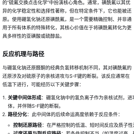
的“硫氟交换点击化学”中扮演核心角色。通常，磺酰氟以其优
异的化学稳定性和选择性著称，但在特定条件下，它也能被还
原。使用硼氢化钠还原磺酰氟，是一个需要精确控制、并非通
用于所有体系的特殊转化，其核心价值在于将磺酰氟转化为更
具多样性的亚磺酸或硫醇盐。
反应机理与路径
与硼氢化钠还原醛酮的经典负氢转移机制不同，其对磺酰氟的
还原涉及对硫原子的亲核进攻与S-F键的断裂。该反应通常在
低温下进行，可能经历以下关键步骤：
关键中间体形成
：硼氢化钠中的氢负离子作为亲核试剂，进
体，并伴随S-F键的断裂。
路径分化
：此中间体的后续命运高度依赖于反应条件：
控制还原路径
：在严格控制的低温、短时间反应及质子性
过度还原与副反应路径
：若条件控制不当（如温度过高、