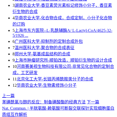
3
湖南农业大学-香豆素荧光素标记修饰小分子，香豆素
衍生物的合成
4
华南农业大学-化合物合成，合成定制，小分子化合物
的订购
5
上海市东方医院--L-乳酰辅酶A/ L-Lactyl-CoA/4625-32-
5/1926 ...
6
广州医科大学-抑制剂的定制合成外包
7
温州医科大学-聚合物的合成表征
8
郑州大学-氨基成盐结构的合成
9
上海巿肿瘤研究所-顺铂改造，顺铂衍生物的设计合成
10
河南赛美视生物科技有限公司-非常见化合物的定制合
成，工艺研发
11
北京化工大学-长链丙烯酰胺类分子的合成
12
华南农业大学-生物素修饰小分子
上一篇
苯磺酰氯与醇的反应：制备磺酸酯的经典方法
下一篇
Nat. Commun. | 半胱氨酸-赖氨酸可断裂交联探针实现细胞蛋白
质组互作解析