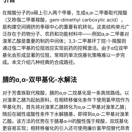
在羧酸分子的α碳上引入两个甲基，生成α,α-二甲基取代羧酸
（又称偕二甲基羧酸，gem-dimethyl carboxylic acid），
是构建空间拥挤的季碳中心的重要有机转化。这类结构单元广
泛存在于药物分子、农药和功能材料中——例如α,α-二甲基对
溴苯乙酸是重要的制药中间体；3,3-二甲基环丁烷-1-羧酸则
通过偕二甲基的位阻效应实现前药的控释激活。由于α位双甲
基化会形成显著的位阻，常规的单次烷基化策略难以一步完
成。本文介绍几种经典的合成路径。
腈的α,α-双甲基化-水解法
对于芳香族取代羧酸，腈的α,α-二烷基化是一条高效路线。以
对溴苯乙腈为起始原料，在相转移催化条件下使用氯甲烷作为
甲基化剂，首先将对溴苯乙腈转化为α,α-二甲基对溴苯乙腈；
随后在碱性或酸性条件下水解腈基，即得到α,α-二甲基对溴苯
乙酸。该方法的优势在于腈基α-H的酸性强于羧酸，双烷基化
更容易实现；相转移催化的引入还可使用廉价氯甲烷替代昂贵