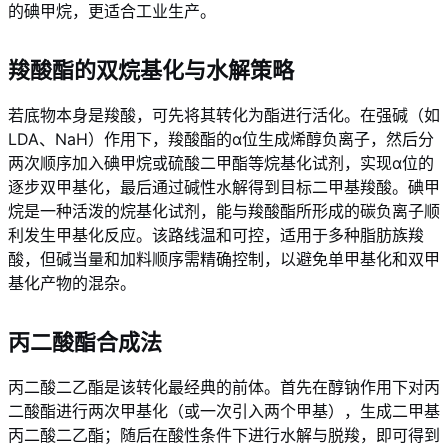
的碘甲烷，更适合工业生产。
羧酸酯的双烷基化与水解策略
若底物本身是羧酸，可先将其转化为酯进行活化。在强碱（如
LDA、NaH）作用下，羧酸酯的α位生成烯醇负离子，然后分
两次顺序加入碘甲烷或硫酸二甲酯等烷基化试剂，实现α位的
逐步双甲基化，最后通过碱性水解得到目标二甲基羧酸。碘甲
烷是一种活泼的烷基化试剂，能与羧酸酯所形成的碳负离子顺
利发生甲基化反应。该路线温和可控，适用于多种脂肪族羧
酸，但碱当量和加料顺序需精确控制，以避免单甲基化和双甲
基化产物的混杂。
丙二酸酯合成法
丙二酸二乙酯是该转化最经典的前体。首先在醇钠作用下对丙
二酸酯进行两次甲基化（或一次引入两个甲基），生成二甲基
丙二酸二乙酯；随后在酸性条件下进行水解与脱羧，即可得到