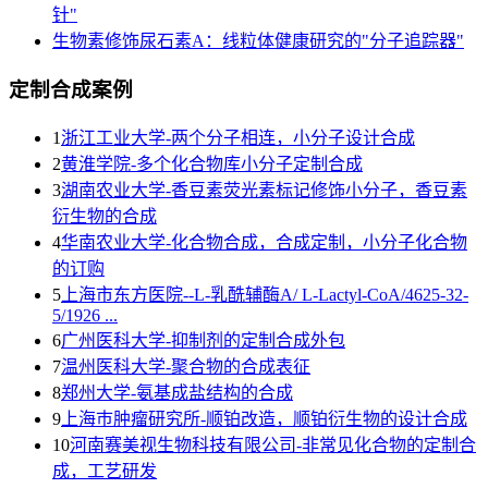
针"
生物素修饰尿石素A：线粒体健康研究的"分子追踪器"
定制合成案例
1
浙江工业大学-两个分子相连，小分子设计合成
2
黄淮学院-多个化合物库小分子定制合成
3
湖南农业大学-香豆素荧光素标记修饰小分子，香豆素
衍生物的合成
4
华南农业大学-化合物合成，合成定制，小分子化合物
的订购
5
上海市东方医院--L-乳酰辅酶A/ L-Lactyl-CoA/4625-32-
5/1926 ...
6
广州医科大学-抑制剂的定制合成外包
7
温州医科大学-聚合物的合成表征
8
郑州大学-氨基成盐结构的合成
9
上海巿肿瘤研究所-顺铂改造，顺铂衍生物的设计合成
10
河南赛美视生物科技有限公司-非常见化合物的定制合
成，工艺研发