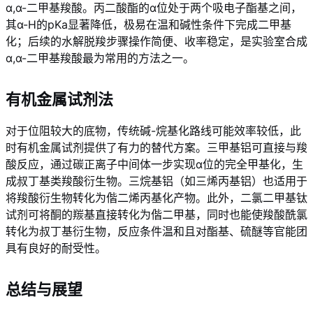
α,α-二甲基羧酸。丙二酸酯的α位处于两个吸电子酯基之间，
其α-H的pKa显著降低，极易在温和碱性条件下完成二甲基
化；后续的水解脱羧步骤操作简便、收率稳定，是实验室合成
α,α-二甲基羧酸最为常用的方法之一。
有机金属试剂法
对于位阻较大的底物，传统碱-烷基化路线可能效率较低，此
时有机金属试剂提供了有力的替代方案。三甲基铝可直接与羧
酸反应，通过碳正离子中间体一步实现α位的完全甲基化，生
成叔丁基类羧酸衍生物。三烷基铝（如三烯丙基铝）也适用于
将羧酸衍生物转化为偕二烯丙基化产物。此外，二氯二甲基钛
试剂可将酮的羰基直接转化为偕二甲基，同时也能使羧酸酰氯
转化为叔丁基衍生物，反应条件温和且对酯基、硫醚等官能团
具有良好的耐受性。
总结与展望