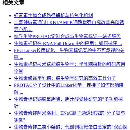
相关文章
虾青素生物合成路径解析与抗氧化机制
二氢辣椒素通过LKB1/AMPK通路增强自噬改善高糖诱
导心肌 ...
纳孚生物PROTAC定制合成与生物素标记一站式服务
生物素标记在 RNA Pull-Down 中的应用：如何捕获 ...
PEG Linker长度优化：生物素标记实验中不可忽视的关
键 ...
生物素标记技术赋能糖生物学：半乳糖探针的科研应用
全景
生物素修饰半乳糖：糖生物学研究的高效工具分子
PROTAC分子设计中的Linker化学：连接子如何影响降
解 ...
生物素标记鹅脱氧胆酸：胆汁酸受体研究的"多功能探
针"
生物素修饰阿米洛利：ENaC离子通道研究的"分子锁与
钥匙"
生物素修饰二氢小檗碱：代谢调控靶蛋白鉴定的"双面探