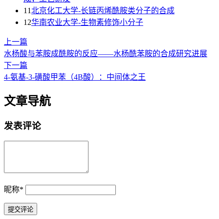
11
北京化工大学-长链丙烯酰胺类分子的合成
12
华南农业大学-生物素修饰小分子
上一篇
水杨酸与苯胺成酰胺的反应——水杨酰苯胺的合成研究进展
下一篇
4-氨基-3-磺酸甲苯（4B酸）：中间体之王
文章导航
发表评论
昵称
*