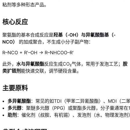
粘剂等多种形态产品。
核心反应
聚氨酯的基本合成反应是
羟基（-OH）与异氰酸酯基（-
NCO）
的加成聚合，不生成小分子副产物：
R–NCO + R'–OH → R–NHCOO–R'
此外，
水与异氰酸酯
反应生成CO₂气体，常用于发泡工艺；
胺
类扩链剂
能快速交联，调节硬段含量。
主要原料
多异氰酸酯
：常见的如TDI（甲苯二异氰酸酯）、MDI（二
多元醇
：聚醚多元醇（PPG）或聚酯多元醇，分子量通常在100
助剂
：催化剂（叔胺、有机锡）、发泡剂（水、物理发泡剂