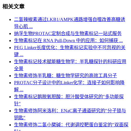
相关文章
二氢辣椒素通过LKB1/AMPK通路增强自噬改善高糖诱
导心肌 ...
纳孚生物PROTAC定制合成与生物素标记一站式服务
生物素标记在 RNA Pull-Down 中的应用：如何捕获 ...
PEG Linker长度优化：生物素标记实验中不可忽视的关
键 ...
生物素标记技术赋能糖生物学：半乳糖探针的科研应用
全景
生物素修饰半乳糖：糖生物学研究的高效工具分子
PROTAC分子设计中的Linker化学：连接子如何影响降
解 ...
生物素标记鹅脱氧胆酸：胆汁酸受体研究的"多功能探
针"
生物素修饰阿米洛利：ENaC离子通道研究的"分子锁与
钥匙"
生物素修饰二氢小檗碱：代谢调控靶蛋白鉴定的"双面探