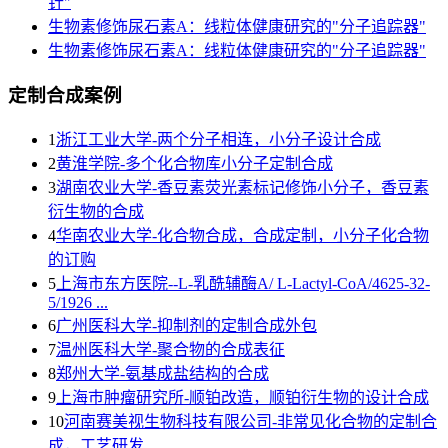
针"
生物素修饰尿石素A：线粒体健康研究的"分子追踪器"
生物素修饰尿石素A：线粒体健康研究的"分子追踪器"
定制合成案例
1
浙江工业大学-两个分子相连，小分子设计合成
2
黄淮学院-多个化合物库小分子定制合成
3
湖南农业大学-香豆素荧光素标记修饰小分子，香豆素
衍生物的合成
4
华南农业大学-化合物合成，合成定制，小分子化合物
的订购
5
上海市东方医院--L-乳酰辅酶A/ L-Lactyl-CoA/4625-32-
5/1926 ...
6
广州医科大学-抑制剂的定制合成外包
7
温州医科大学-聚合物的合成表征
8
郑州大学-氨基成盐结构的合成
9
上海巿肿瘤研究所-顺铂改造，顺铂衍生物的设计合成
10
河南赛美视生物科技有限公司-非常见化合物的定制合
成，工艺研发