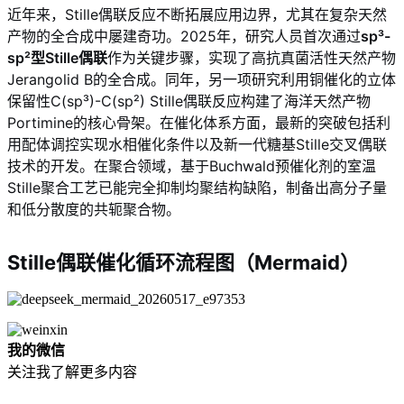
近年来，Stille偶联反应不断拓展应用边界，尤其在复杂天然
产物的全合成中屡建奇功。2025年，研究人员首次通过
sp³-
sp²型Stille偶联
作为关键步骤，实现了高抗真菌活性天然产物
Jerangolid B的全合成
。同年，另一项研究利用铜催化的立体
保留性C(sp³)-C(sp²) Stille偶联反应构建了海洋天然产物
Portimine的核心骨架
。在催化体系方面，最新的突破包括利
用配体调控实现水相催化条件以及新一代糖基Stille交叉偶联
技术的开发
。在聚合领域，基于Buchwald预催化剂的室温
Stille聚合工艺已能完全抑制均聚结构缺陷，制备出高分子量
和低分散度的共轭聚合物
。
Stille偶联催化循环流程图（Mermaid）
我的微信
关注我了解更多内容