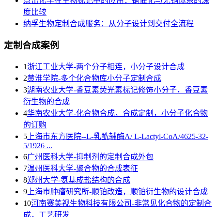
点击化学在生物标记中的应用：铜催化与无铜体系的深
度比较
纳孚生物定制合成服务：从分子设计到交付全流程
定制合成案例
1
浙江工业大学-两个分子相连，小分子设计合成
2
黄淮学院-多个化合物库小分子定制合成
3
湖南农业大学-香豆素荧光素标记修饰小分子，香豆素
衍生物的合成
4
华南农业大学-化合物合成，合成定制，小分子化合物
的订购
5
上海市东方医院--L-乳酰辅酶A/ L-Lactyl-CoA/4625-32-
5/1926 ...
6
广州医科大学-抑制剂的定制合成外包
7
温州医科大学-聚合物的合成表征
8
郑州大学-氨基成盐结构的合成
9
上海巿肿瘤研究所-顺铂改造，顺铂衍生物的设计合成
10
河南赛美视生物科技有限公司-非常见化合物的定制合
成，工艺研发