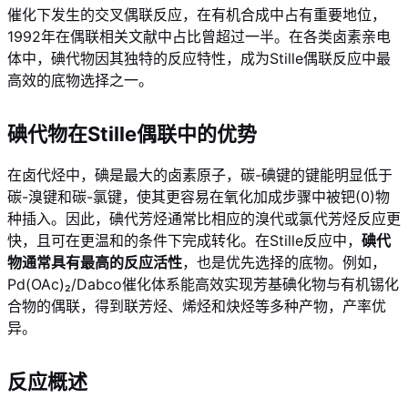
催化下发生的交叉偶联反应，在有机合成中占有重要地位，
1992年在偶联相关文献中占比曾超过一半
。在各类卤素亲电
体中，碘代物因其独特的反应特性，成为Stille偶联反应中最
高效的底物选择之一。
碘代物在Stille偶联中的优势
在卤代烃中，碘是最大的卤素原子，碳-碘键的键能明显低于
碳-溴键和碳-氯键，使其更容易在氧化加成步骤中被钯(0)物
种插入
。因此，碘代芳烃通常比相应的溴代或氯代芳烃反应更
快，且可在更温和的条件下完成转化。在Stille反应中，
碘代
物通常具有最高的反应活性
，也是优先选择的底物
。例如，
Pd(OAc)₂/Dabco催化体系能高效实现芳基碘化物与有机锡化
合物的偶联，得到联芳烃、烯烃和炔烃等多种产物，产率优
异
。
反应概述