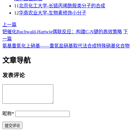
11
北京化工大学-长链丙烯酰胺类分子的合成
12
华南农业大学-生物素修饰小分子
上一篇
钯催化Buchwald-Hartwig偶联反应：构建C-N键的高效策略
下
一篇
氨基重氮化上硝基——重氮盐硝基取代法合成特殊硝基化合物
文章导航
发表评论
昵称
*