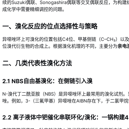
续的Suzuki偶联、Sonogashira偶联等交叉偶联反
成化学中需要精细调控的问题。
一、溴化反应的位点选择性与策略
异噁唑环上可溴化的位置包括C4位、甲基侧链（C–CH₃）以
位溴代衍生物的合成上。根据溴化机理的不同，主要分为
亲电
二、几类代表性溴化方法
2.1 NBS自由基溴化：在侧链引入溴
N-溴代丁二酰亚胺（NBS）是异噁唑环上最常用的溴化试剂。
唑。例如，3-（三氟甲基）异噁唑在AIBN存在下，于二氯甲
2.2 离子液体中钯催化串联环化/溴化：一锅构建