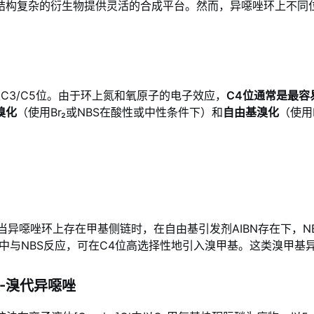
应，为构建结构复杂的衍生物提供灵活的合成平台。然而，异噁唑环上
及C3/C5位。由于环上氮和氧原子的电子效应，
C4位通常是最容
溴化
（使用Br₂或NBS在酸性或中性条件下）和
自由基溴化
（使用
当异噁唑环上存在甲基侧链时，在自由基引发剂AIBN存在下，
烷中与NBS反应，可在C4位高选择性地引入溴甲基
。这类溴甲基
4-溴代异噁唑