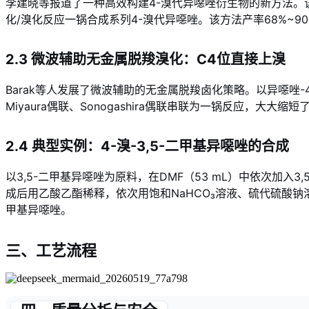
李建晓等报道了一种高效构建4-溴代异噁唑衍生物的新方法
。
化/溴化反应一锅合成系列4-溴代异噁唑。该方法产率68%
2.3 微波辅助无金属脱羧溴化：C4位直接上溴
Barak等人发展了微波辅助的无金属脱羧卤化策略
。以异噁唑-
Miyaura偶联、Sonogashira偶联串联为一锅反应，大大缩
2.4 典型实例：4-溴-3,5-二甲基异噁唑的合成
以3,5-二甲基异噁唑为原料，在DMF（53 mL）中依次加入3,5-二
成后用乙酸乙酯稀释，依次用饱和NaHCO₃溶液、硫代硫酸钠溶
甲基异噁唑
。
三、工艺流程