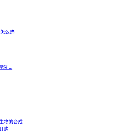
学怎么选
 ...
生物的合成
订购