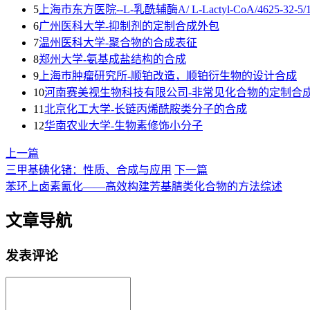
5
上海市东方医院--L-乳酰辅酶A/ L-Lactyl-CoA/4625-32-5/192
6
广州医科大学-抑制剂的定制合成外包
7
温州医科大学-聚合物的合成表征
8
郑州大学-氨基成盐结构的合成
9
上海巿肿瘤研究所-顺铂改造，顺铂衍生物的设计合成
10
河南赛美视生物科技有限公司-非常见化合物的定制合
11
北京化工大学-长链丙烯酰胺类分子的合成
12
华南农业大学-生物素修饰小分子
上一篇
三甲基碘化锗：性质、合成与应用
下一篇
苯环上卤素氰化——高效构建芳基腈类化合物的方法综述
文章导航
发表评论