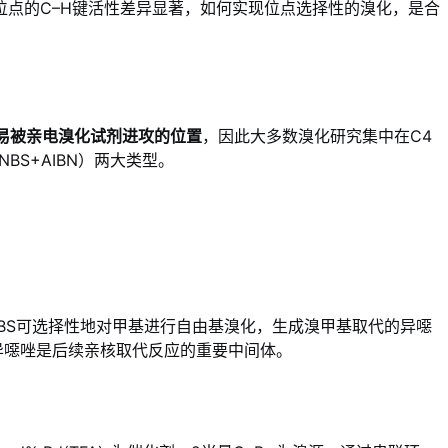
不同位点的C–H键活性差异显著，如何实现位点选择性的溴化，是合
易被亲电溴化试剂进攻的位置
，因此大多数溴化研究集中在C4
NBS+AIBN）两大类型。
NBS可选择性地对甲基进行自由基溴化，生成溴甲基取代的异噁
异噁唑是后续亲核取代反应的重要中间体。