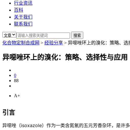
行业资讯
百科
关于我们
联系我们
化合物定制合成网
>
经验分享
>
异噁唑环上的溴化：策略、选
异噁唑环上的溴化：策略、选择性与应用
0
88
A+
引言
异噁唑（isoxazole）作为一类含氮氧的五元芳香杂环，