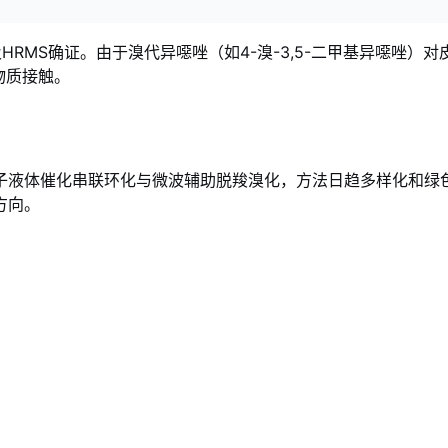
及HRMS确证
。由于溴代异噁唑（如4-溴-3,5-二甲基异噁唑
物质接触
。
离子液体催化串联环化与微波辅助脱羧溴化，方法日趋多样化和绿
方向。