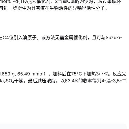
l% Pd(TFA)₂为催化剂、2当量CuBr₂为溴源，通过串联环
还可进一步衍生为具有潜在生物活性的异噁唑活性分子
。
在C4位引入溴原子。该方法无需金属催化剂，且可与Suzuki-
659 g, 65.49 mmol），加料后在75℃下加热3小时
。反应完
₄干燥，最后减压浓缩，以63.4%的收率得到4-溴-3,5-二