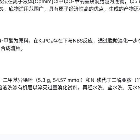
该法在离子液体[Cpmim]Cl中以O-甲氧基炔酮肟醚为底物，以5 mo
~90%，底物适用范围广，具有原子经济性高的优点，生成的产物
4-甲酸为原料，在K₃PO₄存在下与NBS反应，通过脱羧溴化一步
短了合成流程。
甲基异噁唑（5.3 g, 54.57 mmol）和N-碘代丁二酰亚胺（11.
液洗涤有机层以淬灭过量溴化试剂，再经水洗、盐水洗、无水Na₂SO