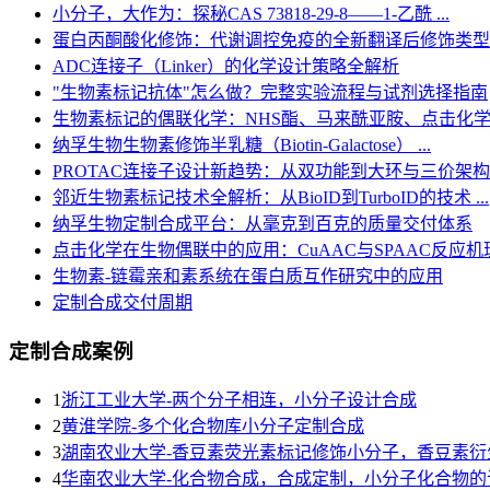
小分子，大作为：探秘CAS 73818-29-8——1-乙酰 ...
蛋白丙酮酸化修饰：代谢调控免疫的全新翻译后修饰类型
ADC连接子（Linker）的化学设计策略全解析
"生物素标记抗体"怎么做？完整实验流程与试剂选择指南
生物素标记的偶联化学：NHS酯、马来酰亚胺、点击化
纳孚生物生物素修饰半乳糖（Biotin-Galactose） ...
PROTAC连接子设计新趋势：从双功能到大环与三价架构
邻近生物素标记技术全解析：从BioID到TurboID的技术 ...
纳孚生物定制合成平台：从毫克到百克的质量交付体系
点击化学在生物偶联中的应用：CuAAC与SPAAC反应机理深
生物素-链霉亲和素系统在蛋白质互作研究中的应用
定制合成交付周期
定制合成案例
1
浙江工业大学-两个分子相连，小分子设计合成
2
黄淮学院-多个化合物库小分子定制合成
3
湖南农业大学-香豆素荧光素标记修饰小分子，香豆素衍
4
华南农业大学-化合物合成，合成定制，小分子化合物的