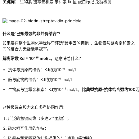
关键词：
生物素 链霉亲和素 亲和素 Kd值 蛋白标记 免疫检测
什么是"已知最强的非共价结合"？
如果要在整个生物化学世界里评选"最牢固的拥抱"，生物素与链霉亲和素之
间的结合力无疑能拿冠军。
解离常数 Kd ≈ 10⁻¹⁵ mol/L
，这意味着什么？
抗体与抗原的结合：Kd约为10⁻⁹ mol/L
酶与底物的结合：Kd约为10⁻⁶ mol/L
生物素与链霉亲和素：Kd为10⁻¹⁵ mol/L，
比典型抗原-抗体结合强约100
这种极端亲和力来自多重协同作用：
广泛的氢键网络（多达5个氢键）；
疏水相互作用的加持；
链霉亲和素四聚体结构提供的"半封闭口袋"保护。