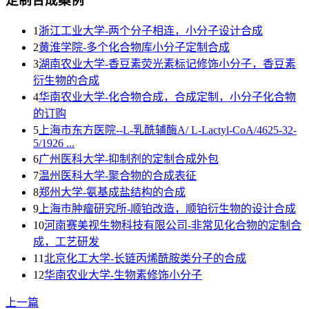
定制合成案例
1
浙江工业大学-两个分子相连，小分子设计合成
2
黄淮学院-多个化合物库小分子定制合成
3
湖南农业大学-香豆素荧光素标记修饰小分子，香豆素
衍生物的合成
4
华南农业大学-化合物合成，合成定制，小分子化合物
的订购
5
上海市东方医院--L-乳酰辅酶A/ L-Lactyl-CoA/4625-32-
5/1926 ...
6
广州医科大学-抑制剂的定制合成外包
7
温州医科大学-聚合物的合成表征
8
郑州大学-氨基成盐结构的合成
9
上海巿肿瘤研究所-顺铂改造，顺铂衍生物的设计合成
10
河南赛美视生物科技有限公司-非常见化合物的定制合
成，工艺研发
11
北京化工大学-长链丙烯酰胺类分子的合成
12
华南农业大学-生物素修饰小分子
上一篇