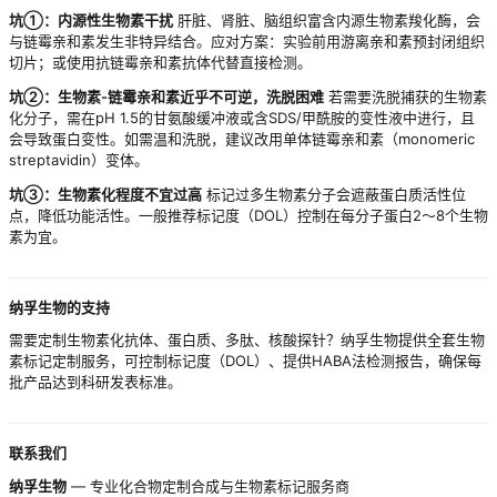
坑①：内源性生物素干扰
肝脏、肾脏、脑组织富含内源生物素羧化酶，会
与链霉亲和素发生非特异结合。应对方案：实验前用游离亲和素预封闭组织
切片；或使用抗链霉亲和素抗体代替直接检测。
坑②：生物素-链霉亲和素近乎不可逆，洗脱困难
若需要洗脱捕获的生物素
化分子，需在pH 1.5的甘氨酸缓冲液或含SDS/甲酰胺的变性液中进行，且
会导致蛋白变性。如需温和洗脱，建议改用单体链霉亲和素（monomeric
streptavidin）变体。
坑③：生物素化程度不宜过高
标记过多生物素分子会遮蔽蛋白质活性位
点，降低功能活性。一般推荐标记度（DOL）控制在每分子蛋白2～8个生物
素为宜。
纳孚生物的支持
需要定制生物素化抗体、蛋白质、多肽、核酸探针？纳孚生物提供全套生物
素标记定制服务，可控制标记度（DOL）、提供HABA法检测报告，确保每
批产品达到科研发表标准。
联系我们
纳孚生物
— 专业化合物定制合成与生物素标记服务商