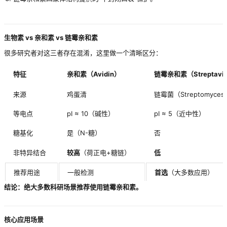
生物素 vs 亲和素 vs 链霉亲和素
很多研究者对这三者存在混淆，这里做一个清晰区分：
特征
亲和素（Avidin）
链霉亲和素（Streptavid
来源
鸡蛋清
链霉菌（Streptomyces
等电点
pI ≈ 10（碱性）
pI ≈ 5（近中性）
糖基化
是（N-糖）
否
非特异结合
较高
（荷正电+糖链）
低
推荐用途
一般检测
首选
（大多数应用）
结论：绝大多数科研场景推荐使用链霉亲和素。
核心应用场景