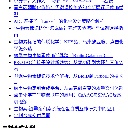
小分子，大作为：探秘CAS 73818-29-8——1-乙酰 ...
蛋白丙酮酸化修饰：代谢调控免疫的全新翻译后修饰类
型
ADC连接子（Linker）的化学设计策略全解析
"生物素标记抗体"怎么做？完整实验流程与试剂选择指
南
生物素标记的偶联化学：NHS酯、马来酰亚胺、点击化
学怎么选
纳孚生物生物素修饰半乳糖（Biotin-Galactose） ...
PROTAC连接子设计新趋势：从双功能到大环与三价架
构
邻近生物素标记技术全解析：从BioID到TurboID的技术
...
纳孚生物定制合成平台：从毫克到百克的质量交付体系
点击化学在生物偶联中的应用：CuAAC与SPAAC反应
机理深 ...
生物素-链霉亲和素系统在蛋白质互作研究中的应用
定制合成交付周期