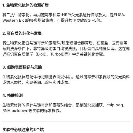
1. 生物素化抗体的检测扩增
将二抗生物素化，再用链霉亲和素-HRP/荧光素进行信号放大，是ELISA、
Western Blot的经典增敏策略，可提升检测灵敏度3～5倍。
2. 蛋白质的纯化与富集
将生物素化蛋白与链霉亲和素磁珠/琼脂糖混合孵育后，在高盐、去污剂等
苛刻洗涤条件下，非特异吸附蛋白均被洗脱，目标蛋白高纯度保留。这在邻
近标记蛋白质组学（BioID、TurboID等）中是关键纯化步骤。
3. 细胞表面标记与示踪
生物素化抗体或配体标记细胞表面受体后，通过链霉亲和素偶联的荧光染料
或纳米颗粒，实现长期示踪与实时成像。
4. 核酸检测
生物素修饰的探针与链霉亲和素磁珠结合，是核酸杂交捕获、chip-seq、
RNA pulldown等实验的标准操作。
实验中必须注意的3个坑