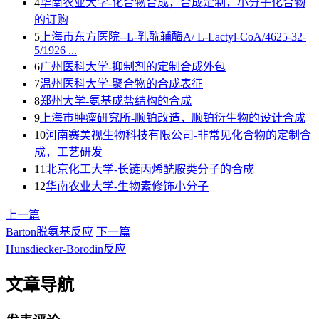
4
华南农业大学-化合物合成，合成定制，小分子化合物
的订购
5
上海市东方医院--L-乳酰辅酶A/ L-Lactyl-CoA/4625-32-
5/1926 ...
6
广州医科大学-抑制剂的定制合成外包
7
温州医科大学-聚合物的合成表征
8
郑州大学-氨基成盐结构的合成
9
上海巿肿瘤研究所-顺铂改造，顺铂衍生物的设计合成
10
河南赛美视生物科技有限公司-非常见化合物的定制合
成，工艺研发
11
北京化工大学-长链丙烯酰胺类分子的合成
12
华南农业大学-生物素修饰小分子
上一篇
Barton脱氨基反应
下一篇
Hunsdiecker-Borodin反应
文章导航