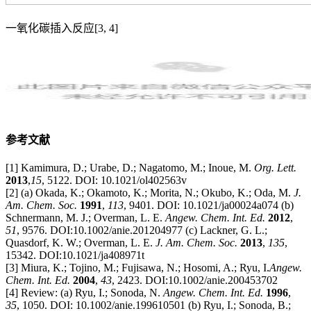
一氧化碳插入反应[3, 4]
参考文献
[1] Kamimura, D.; Urabe, D.; Nagatomo, M.; Inoue, M.
Org. Lett.
2013
,
15
, 5122. DOI: 10.1021/ol402563v
[2] (a) Okada, K.; Okamoto, K.; Morita, N.; Okubo, K.; Oda, M.
J.
Am. Chem. Soc.
1991
,
113
, 9401. DOI: 10.1021/ja00024a074 (b)
Schnermann, M. J.; Overman, L. E.
Angew. Chem. Int. Ed.
2012
,
51
, 9576. DOI:10.1002/anie.201204977 (c) Lackner, G. L.;
Quasdorf, K. W.; Overman, L. E.
J. Am. Chem.
Soc.
2013
,
135
,
15342. DOI:10.1021/ja408971t
[3] Miura, K.; Tojino, M.; Fujisawa, N.; Hosomi, A.; Ryu, I.
Angew.
Chem. Int. Ed.
2004
,
43
, 2423. DOI:10.1002/anie.200453702
[4] Review: (a) Ryu, I.; Sonoda, N.
Angew. Chem. Int. Ed.
1996
,
35
, 1050. DOI: 10.1002/anie.199610501 (b) Ryu, I.; Sonoda, B.;