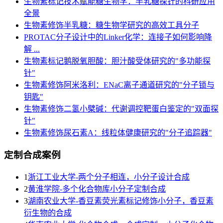
生物素标记技术赋能糖生物学：半乳糖探针的科研应用
全景
生物素修饰半乳糖：糖生物学研究的高效工具分子
PROTAC分子设计中的Linker化学：连接子如何影响降
解 ...
生物素标记鹅脱氧胆酸：胆汁酸受体研究的"多功能探
针"
生物素修饰阿米洛利：ENaC离子通道研究的"分子锁与
钥匙"
生物素修饰二氢小檗碱：代谢调控靶蛋白鉴定的"双面探
针"
生物素修饰尿石素A：线粒体健康研究的"分子追踪器"
定制合成案例
1
浙江工业大学-两个分子相连，小分子设计合成
2
黄淮学院-多个化合物库小分子定制合成
3
湖南农业大学-香豆素荧光素标记修饰小分子，香豆素
衍生物的合成