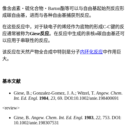
像含卤素・硫化合物・Barton酯等可以与自由基起始剂反应形
成碳自由基，进而与各种自由基捕获剂反应。
在这些反应中，对于缺电子的烯烃作为底物的形成C-C键的反
应通常被称为
Giese反应
。在反应中生成的亲核α碳自由基还可
以应用于串联性的反应。
该反应在天然产物全合成中特别是分子
内环化反应
中作用巨
大。
基本文献
Giese, B.; Gonzalez-Gomez, J. A.; Witzel, T.
Angew. Chem.
Int. Ed. Engl.
1984
,
23
, 69. DOI:10.1002/anie.198400691
<review>
Girse, B.
Angew. Chem. Int. Ed. Engl.
1983
,
22
, 753. DOI:
10.1002/anie.198307531