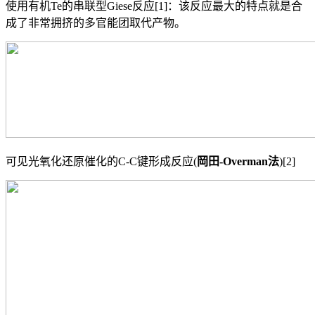
使用有机Te的串联型Giese反应[1]：该反应最大的特点就是合
成了非常拥挤的多官能团取代产物。
可见光氧化还原催化的C-C键形成反应(
岡田-Overman法
)[2]