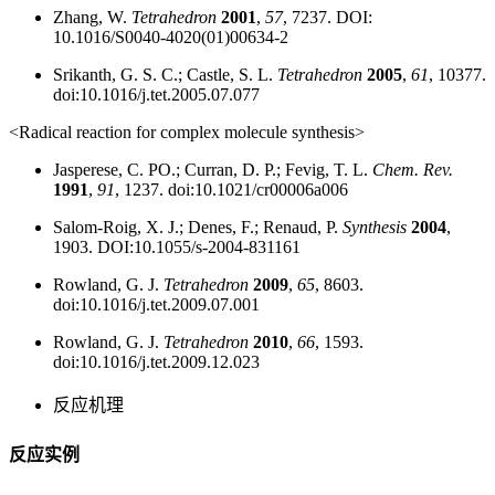
Zhang, W.
Tetrahedron
2001
,
57
, 7237. DOI:
10.1016/S0040-4020(01)00634-2
Srikanth, G. S. C.; Castle, S. L.
Tetrahedron
2005
,
61
, 10377.
doi:10.1016/j.tet.2005.07.077
<Radical reaction for complex molecule synthesis>
Jasperese, C. PO.; Curran, D. P.; Fevig, T. L.
Chem. Rev.
1991
,
91
, 1237. doi:10.1021/cr00006a006
Salom-Roig, X. J.; Denes, F.; Renaud, P.
Synthesis
2004
,
1903. DOI:10.1055/s-2004-831161
Rowland, G. J.
Tetrahedron
2009
,
65
, 8603.
doi:10.1016/j.tet.2009.07.001
Rowland, G. J.
Tetrahedron
2010
,
66
, 1593.
doi:10.1016/j.tet.2009.12.023
反应机理
反应实例