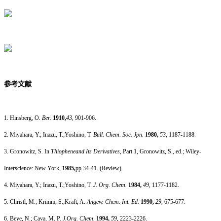
参考文献
1. Hinsberg, O.
Ber.
1910,
43
, 901-906.
2. Miyahara, Y.; Inazu, T.;Yoshino, T.
Bull. Chem. Soc. Jpn.
1980,
53
, 1187-1188.
3. Gronowitz, S. In
Thiopheneand Its Derivatives
, Part 1, Gronowitz, S., ed.; Wiley-
Interscience: New York,
1985,
pp 34-41. (Review).
4. Miyahara, Y.; Inazu, T.;Yoshino, T.
J. Org. Chem.
1984,
49
, 1177-1182.
5. Christl, M.; Krimm, S.;Kraft, A.
Angew. Chem. Int. Ed.
1990,
29
, 675-677.
6. Beye, N.; Cava, M. P.
J.Org. Chem.
1994,
59
, 2223-2226.