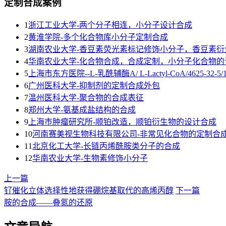
定制合成案例
1
浙江工业大学-两个分子相连，小分子设计合成
2
黄淮学院-多个化合物库小分子定制合成
3
湖南农业大学-香豆素荧光素标记修饰小分子，香豆素衍
4
华南农业大学-化合物合成，合成定制，小分子化合物的
5
上海市东方医院--L-乳酰辅酶A/ L-Lactyl-CoA/4625-32-5/192
6
广州医科大学-抑制剂的定制合成外包
7
温州医科大学-聚合物的合成表征
8
郑州大学-氨基成盐结构的合成
9
上海巿肿瘤研究所-顺铂改造，顺铂衍生物的设计合成
10
河南赛美视生物科技有限公司-非常见化合物的定制合
11
北京化工大学-长链丙烯酰胺类分子的合成
12
华南农业大学-生物素修饰小分子
上一篇
钌催化立体选择性地获得硼烷基取代的高烯丙醇
下一篇
胺的合成——叠氮的还原