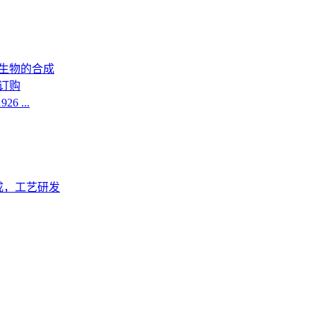
生物的合成
订购
6 ...
成，工艺研发