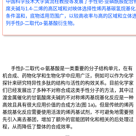
中国科学技术大学龚流柱教授等发展了手性钯
-
亚磷酰胺配合
席夫碱与
1.4-
二烯的高区域和对映体选择性烯丙基碳氢烷基化
条件温和，底物适用范围广，以较高收率与高的区域和立体
列手性
β-
二取代
α-
氨基酸衍生物。
手性
β-
二取代
-α-
氨基酸是一类重要的分子结构单元，在有
机合成、药物化学和生物化学中应用广泛，例如可以作为化学
探针来研究特异性多肽的结构与活性的构效关系。目前化学家
们已经发展出了多种不对称合成这类手性分子的方法，其中过
渡金属催化的甘氨酸席夫碱的不对称烯丙基烷基化反应是一种
高效且具有很大应用价值的合成方法
(
图
1a)
。但是传统的烯丙
基烷基化反应需要使用活泼的烯丙基试剂，不可避免地需要预
先引入离去基团，增加了额外的官能团转化和相关的后处理过
程，从而降低了整体的合成效率。