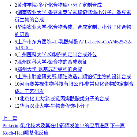
2
黄淮学院-多个化合物库小分子定制合成
3
湖南农业大学-香豆素荧光素标记修饰小分子，香豆素
衍生物的合成
4
华南农业大学-化合物合成，合成定制，小分子化合物
的订购
5
上海市东方医院--L-乳酰辅酶A/ L-Lactyl-CoA/4625-32-
5/1926 ...
6
广州医科大学-抑制剂的定制合成外包
7
温州医科大学-聚合物的合成表征
8
郑州大学-氨基成盐结构的合成
9
上海巿肿瘤研究所-顺铂改造，顺铂衍生物的设计合成
10
河南赛美视生物科技有限公司-非常见化合物的定制合
成，工艺研发
11
北京化工大学-长链丙烯酰胺类分子的合成
12
华南农业大学-生物素修饰小分子
上一篇
Pickering乳化技术及其在中药挥发油中的应用进展
下一篇
Koch-Haaf羰基化反应