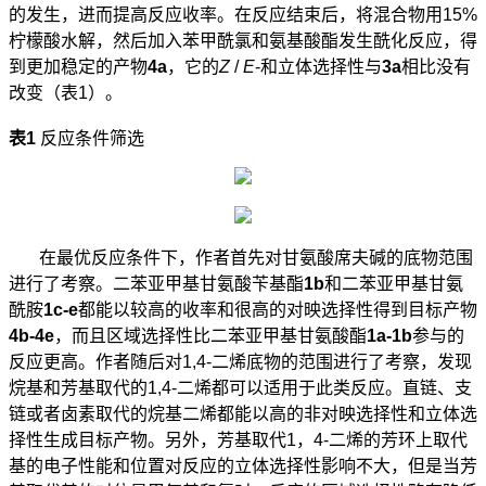
的发生，进而提高反应收率。在反应结束后，将混合物用
15%
柠檬酸水解，然后加入苯甲酰氯和氨基酸酯发生酰化反应，得
到更加稳定的产物
4a
，它的
Z
/
E
-
和立体选择性与
3a
相比没有
改变（表
1
）。
表
1
反应条件筛选
在最优反应条件下，作者首先对甘氨酸席夫碱的底物范围
进行了考察。二苯亚甲基甘氨酸苄基酯
1b
和二苯亚甲基甘氨
酰胺
1c-e
都能以较高的收率和很高的对映选择性得到目标产物
4b-4e
，而且区域选择性比二苯亚甲基甘氨酸酯
1a-1b
参与的
反应更高。作者随后对
1,4-
二烯底物的范围进行了考察，发现
烷基和芳基取代的
1,4-
二烯都可以适用于此类反应。直链、支
链或者卤素取代的烷基二烯都能以高的非对映选择性和立体选
择性生成目标产物。另外，芳基取代
1
，
4-
二烯的芳环上取代
基的电子性能和位置对反应的立体选择性影响不大，但是当芳