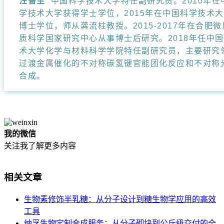
汪普生
中国科学技术大学特任副研究员。
2010
年在
学技术大学获得学士学位，
2015
年在中国科学技术大
博士学位，师从龚流柱教授。
2015-2017
年在合肥微
质科学国家研究中心从事博士后研究。
2018
年任中国
术大学化学与材料科学学院特任副研究员，主要研究
过渡金属催化的不对称碳氢键官能团化反应和不对称
合成。
我的微信
关注我了解更多内容
相关文章
生物素修饰半乳糖：从分子设计到糖生物学应用的高效
工具
纳孚生物定制合成服务：从分子砌块到公斤级交付的全