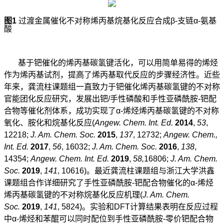
图
1
过渡金属催化不对称烯丙基烷基化反应合成
β-
支链
α-
氨基
酸
基于钯催化的烯丙基碳氢键活化，可以用简单易得的烯烃
作为烯丙基试剂，提高了烯丙基取代反应的步骤经济性。近些
年来，龚流柱课题组一直致力于钯催化烯丙基碳氢键的不对称
官能团化反应研究，发展出钯
/
手性磷酸和手性亚磷酰胺
-
钯配
合物等催化剂体系，成功实现了
α-
烯烃烯丙基碳氢键的不对称
氧化、胺化和烷基化反应
(
Angew. Chem. Int. Ed.
2014
,
53
,
12218;
J. Am. Chem. Soc.
2015
,
137
, 12732;
Angew. Chem.,
Int. Ed.
2017
,
56
, 16032;
J. Am. Chem. Soc.
2016
,
138
,
14354;
Angew. Chem. Int. Ed.
2019
,
58,
16806;
J. Am. Chem.
Soc.
2019
,
141
, 10616)
。最近龚流柱课题组与浙江大学洪鑫
课题组合作详细研究了手性亚磷酰胺
-
钯配合物催化的
α-
烯烃
烯丙基碳氢键的不对称烷基化反应机理
(
J. Am. Chem.
Soc.
2019
,
141
, 5824)
。实验和
DFT
计算结果表明在反应过程
中
α-
烯烃和苯醌可以同时配位到手性亚磷酰胺
-
零价钯配合物