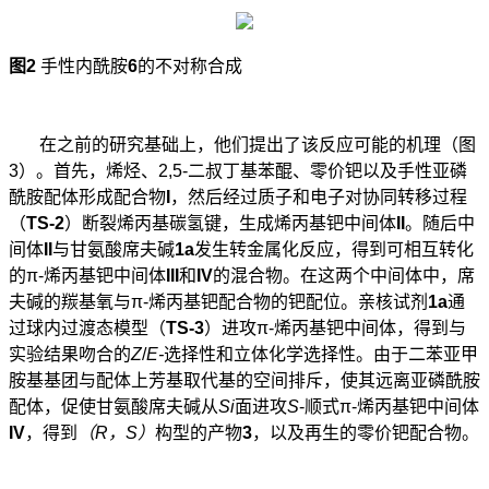
图
2
手性内酰胺
6
的不对称合成
在之前的研究基础上，他们提出了该反应可能的机理（图
3
）。首先，烯烃、
2,5-
二叔丁基苯醌、零价钯以及手性亚磷
酰胺配体形成配合物
I
，然后经过质子和电子对协同转移过程
（
TS-2
）断裂烯丙基碳氢键，生成烯丙基钯中间体
II
。随后中
间体
II
与甘氨酸席夫碱
1a
发生转金属化反应，得到可相互转化
的
π-
烯丙基钯中间体
III
和
IV
的混合物。在这两个中间体中，席
夫碱的羰基氧与
π-
烯丙基钯配合物的钯配位。亲核试剂
1a
通
过球内过渡态模型（
TS-3
）进攻
π-
烯丙基钯中间体，得到与
实验结果吻合的
Z
/
E-
选择性和立体化学选择性。由于二苯亚甲
胺基基团与配体上芳基取代基的空间排斥，使其远离亚磷酰胺
配体，促使甘氨酸席夫碱从
Si
面进攻
S
-
顺式
π-
烯丙基钯中间体
IV
，得到
（
R
，
S
）
构型的产物
3
，以及再生的零价钯配合物。