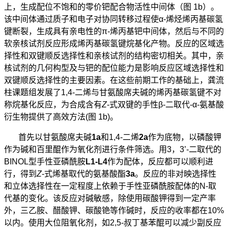
上，生成配位不饱和的零价钯配合物活性中间体（图
1b
）。
该中间体通过质子和电子对协同转移过程使
α-
烯烃烯丙基碳氢
键断裂，生成具有亲电性的
π-
烯丙基钯中间体，然后与不同的
软亲核试剂反应形成烯丙基碳氢键烷基化产物。反应的区域选
择性和双键顺反选择性和亲核试剂的结构密切相关。其中，亲
核试剂的几何构型及与钯的配位能力是影响反应区域选择性和
双键顺反选择性的主要因素。在这些前期工作的基础上，龚流
柱课题组发展了
1,4-
二烯与甘氨酸席夫碱的烯丙基碳氢键不对
称烷基化反应，为合成含有
Z
-
式双键的手性
β-
二取代
-α-
氨基酸
衍生物提供了高效方法
(
图
1b)
。
首先以甘氨酸席夫碱
1a
和
1,4-
二烯
2a
作为底物，以磷酸钾
作为碱和百里醌作为氧化剂进行条件筛选。用
3
，
3’-
二取代的
BINOL
型手性亚磷酰胺
L1-L4
作为配体，反应都可以顺利进
行，得到
Z
-
式烯基取代的氨基酸酯
3a
。反应的非对映选择性
和立体选择性在一定程度上依赖于手性亚磷酰胺配体的
N-
取
代基的变化。该反应对碱敏感，除使用碳酸钾得到一定产率
外，三乙胺、醋酸钾、碳酸铯等作碱时，反应的收率都在
10%
以内。使用大位阻氧化剂，如
2,5-
叔丁基苯醌可以减少副反应