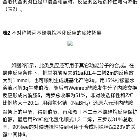
基取代基的对位是甲氧基和氯时，反应的区域选择性略有降低
（表
2
）。
表
2
不对称烯丙基碳氢烷基化反应的底物拓展
如图
2
所示，此类反应还可用于其它功能分子的合成。在
最佳反应条件下，把甘氨酸席夫碱
1a
和
1,4-
二烯
2m
的反应放
大到
1 mmol
，也可顺利生成烷基化产物
3q
。用
15%
柠檬酸水
溶液水解
3q
生成伯胺，随后与
Weinreb
酰胺发生分子内胺交换
反应形成内酰胺
5
，两步总收率为
51%
，非对映选择性和
Z/E
比例均大于
20:1
。用硼氢化钠（
NaBH
）还原六元环内酰胺
4
骨架上的甲酯，得到伯醇，再和叔丁基二苯基氯硅烷反应保护
伯醇，最后用
Pd/C
催化氢化顺式
1,3-
二烯，三步以
31
％总收
率，
90
％
ee
的对映选择性得到可用于合成吲哚唑烷
223V
的关
键中间体
6
。