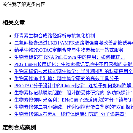
关注我了解更多内容
相关文章
虾青素生物合成路径解析与抗氧化机制
二氢辣椒素通过LKB1/AMPK通路增强自噬改善高糖诱导心肌
纳孚生物PROTAC定制合成与生物素标记一站式服务
生物素标记在 RNA Pull-Down 中的应用：如何捕获 ...
PEG Linker长度优化：生物素标记实验中不可忽视的关键 .
生物素标记技术赋能糖生物学：半乳糖探针的科研应用全
生物素修饰半乳糖：糖生物学研究的高效工具分子
PROTAC分子设计中的Linker化学：连接子如何影响降解 ..
生物素标记鹅脱氧胆酸：胆汁酸受体研究的"多功能探针"
生物素修饰阿米洛利：ENaC离子通道研究的"分子锁与钥
生物素修饰二氢小檗碱：代谢调控靶蛋白鉴定的"双面探针
生物素修饰尿石素A：线粒体健康研究的"分子追踪器"
定制合成案例