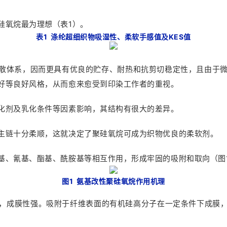
硅氧烷最为理想（表1）。
表1 涤纶超细织物吸湿性、柔软手感值及KES值
体系，因而更具有优良的贮存、耐热和抗剪切稳定性，且由于微乳粒
好等良好风格，从而愈来愈受到印染工作者的重视。
化剂及乳化条件等因素影响，其结构有很大的差异。
主链十分柔顺，这就决定了聚硅氧烷可成为织物优良的柔软剂。
基、氰基、酯基、酰胺基等相互作用，形成牢固的吸附和取向（图
图1 氨基改性聚硅氧烷作用机理
，成膜性强。吸附于纤维表面的有机硅高分子在一定条件下成膜