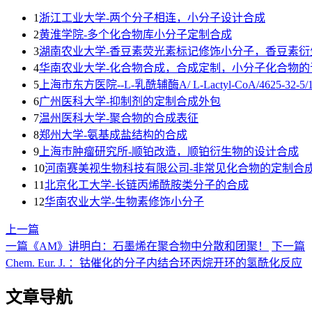
1
浙江工业大学-两个分子相连，小分子设计合成
2
黄淮学院-多个化合物库小分子定制合成
3
湖南农业大学-香豆素荧光素标记修饰小分子，香豆素衍
4
华南农业大学-化合物合成，合成定制，小分子化合物的
5
上海市东方医院--L-乳酰辅酶A/ L-Lactyl-CoA/4625-32-5/192
6
广州医科大学-抑制剂的定制合成外包
7
温州医科大学-聚合物的合成表征
8
郑州大学-氨基成盐结构的合成
9
上海巿肿瘤研究所-顺铂改造，顺铂衍生物的设计合成
10
河南赛美视生物科技有限公司-非常见化合物的定制合
11
北京化工大学-长链丙烯酰胺类分子的合成
12
华南农业大学-生物素修饰小分子
上一篇
一篇《AM》讲明白：石墨烯在聚合物中分散和团聚！
下一篇
Chem. Eur. J. ：钴催化的分子内结合环丙烷开环的氢酰化反应
文章导航