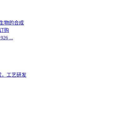
生物的合成
订购
6 ...
成，工艺研发