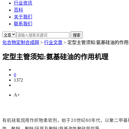
行业资讯
百科
关于我们
联系我们
化合物定制合成网
>
行业文章
>
定型主管须知:氨基硅油的作用
定型主管须知:氨基硅油的作用机理
0
1372
A+
有机硅氧烷用作织物柔软剂，始于20世纪60年代，以聚二甲
性、聚醚、聚醚/环氧及聚醚/氨基改性聚硅氧烷等。