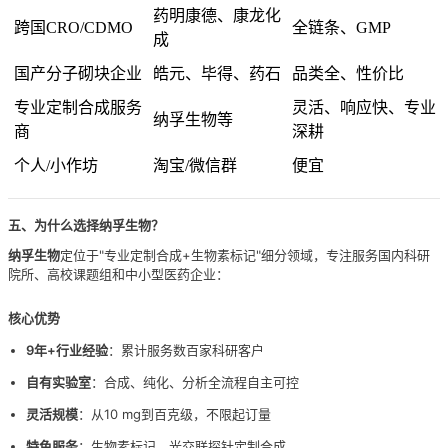
药明康德、康龙化
跨国CRO/CDMO
全链条、GMP
成
国产分子砌块企业
皓元、毕得、药石
品类全、性价比
专业定制合成服务
灵活、响应快、专业
纳孚生物等
商
深耕
个人/小作坊
淘宝/微信群
便宜
五、为什么选择纳孚生物？
纳孚生物
定位于"专业定制合成+生物素标记"细分领域，专注服务国内科研
院所、高校课题组和中小型医药企业：
核心优势
9年+行业经验
：累计服务数百家科研客户
自有实验室
：合成、纯化、分析全流程自主可控
灵活规模
：从10 mg到百克级，不限起订量
特色服务
：生物素标记、光交联探针定制合成