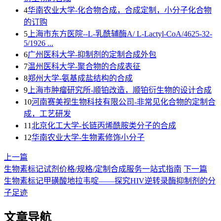
4
华南农业大学-化合物合成，合成定制，小分子化合物
的订购
5
上海市东方医院--L-乳酰辅酶A/ L-Lactyl-CoA/4625-32-
5/1926 ...
6
广州医科大学-抑制剂的定制合成外包
7
温州医科大学-聚合物的合成表征
8
郑州大学-氨基成盐结构的合成
9
上海巿肿瘤研究所-顺铂改造，顺铂衍生物的设计合成
10
河南赛美视生物科技有限公司-非常见化合物的定制合
成，工艺研发
11
北京化工大学-长链丙烯酰胺类分子的合成
12
华南农业大学-生物素修饰小分子
上一篇
生物素标记试剂价格/规格/定制合成服务一站式指南
下一篇
生物素标记甲磺酸地拉韦啶——探究HIV逆转录酶抑制剂的分
子足迹
文章导航