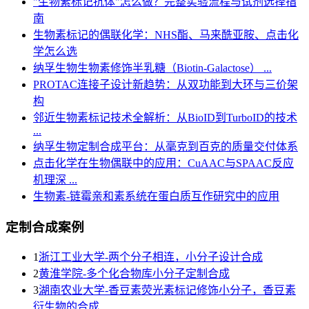
"生物素标记抗体"怎么做？完整实验流程与试剂选择指
南
生物素标记的偶联化学：NHS酯、马来酰亚胺、点击化
学怎么选
纳孚生物生物素修饰半乳糖（Biotin-Galactose） ...
PROTAC连接子设计新趋势：从双功能到大环与三价架
构
邻近生物素标记技术全解析：从BioID到TurboID的技术
...
纳孚生物定制合成平台：从毫克到百克的质量交付体系
点击化学在生物偶联中的应用：CuAAC与SPAAC反应
机理深 ...
生物素-链霉亲和素系统在蛋白质互作研究中的应用
定制合成案例
1
浙江工业大学-两个分子相连，小分子设计合成
2
黄淮学院-多个化合物库小分子定制合成
3
湖南农业大学-香豆素荧光素标记修饰小分子，香豆素
衍生物的合成