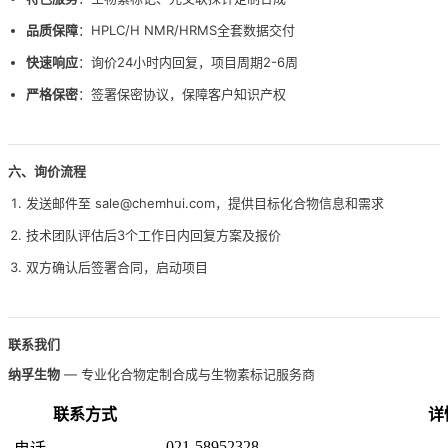
品质保障
：HPLC/H NMR/HRMS全套数据交付
快速响应
：询价24小时内回复，项目周期2-6周
严格保密
：签署保密协议，保障客户知识产权
六、询价流程
发送邮件至 sale@chemhui.com，提供目标化合物信息和需求
技术团队评估后3个工作日内回复方案及报价
双方确认后签署合同，启动项目
联系我们
纳孚生物
— 专业化合物定制合成与生物素标记服务商
联系方式
详
021-58952328