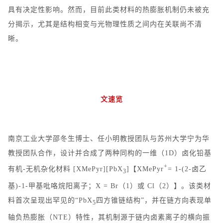
具有决定性影响。然而，目前此类材料的热膨胀机制仍未被充
分揭示，尤其是结构相变与光物理性质之间内在关联尚不清
晰。
文速览
南京工业大学邵冬生博士、任小明教授团队与苏州大学宁为华
教授团队
合作，设计并合成了两种同构的一维（
1D
）卤化铅基
+
有机
-
无机杂化材料
[XMePyr][PbX
]
【
XMePyr
= 1-(2-
卤乙
3
基
)-1-
甲基吡咯烷阳离子；
X = Br
（
1
）或
Cl
（
2
）】。该类材
料首次呈现出罕见的
“PbX
四方锥链结构
”
，并在链方向表现单
5
轴负热膨胀（
NTE
）特性，其机制源于链内卤素离子的横向振