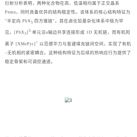
衍射分析表明，两种化合物在高、低温相均属于正交晶系
Pnma
，同时具备优异的结构稳定性。该体系的核心结构特征为
“
半定向
PbX
四方锥链
”
，其在卤化铅基杂化体系中极为罕
5
3-
见。
[PbX
]
单元沿
a
轴边共享连接形成
1D
无机链，而有机阳
5
+
离子
[XMePyr]
以范德华力与氢键填充链间空间，实现了有机
–
无机相的紧密耦合。这种结构特征为后续的热响应行为提供了
稳定骨架和可调控通道。