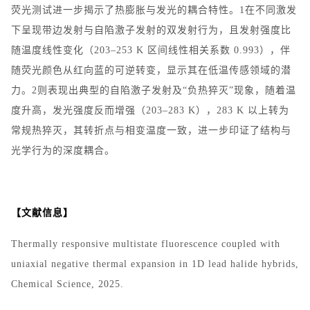
荧光测试进一步揭示了热膨胀与发光的耦合特性。
1
在不同激发
下呈现带边发射与自陷激子发射的双发射行为，且发射强度比
随温度线性变化（
203–253 K
区间线性相关系数
0.993
），伴
随荧光颜色从红向蓝的可逆转变，显示其在低温传感领域的潜
力。
2
则表现出典型的自陷激子发射及
“
负热猝灭
”
现象，随着温
度升高，发光强度反而增强（
203–283 K
），
283 K
以上转为
常规热猝灭，其转折点与相变温度一致，进一步印证了结构与
光学行为的深度耦合。
【文献信息】
Thermally responsive multistate fluorescence coupled with
uniaxial negative thermal expansion in 1D lead halide hybrids,
Chemical Science, 2025.