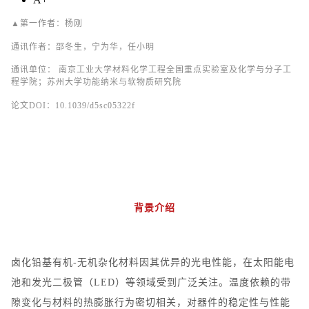
▲
第一作者：杨刚
通讯作者：
邵冬生，宁为华，任小明
通讯单位：
南京工
业
大学材料化学工程
全国
重点
实验
室及化学与分子工
程学院；
苏
州大学功能
纳
米与
软
物
质
研究院
论文
DOI
：
10.1039/d5sc05322f
背景介绍
卤化铅基有机
-
无机杂化材料因其优异的光电性能，在太阳能电
池和发光二极管（
LED
）等领域受到广泛关注。温度依赖的带
隙变化与材料的热膨胀行为密切相关，对器件的稳定性与性能