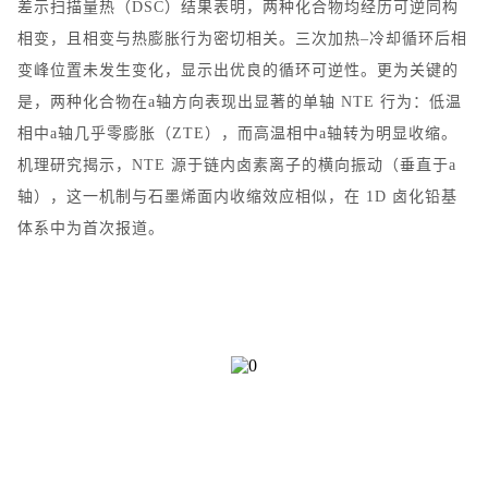
差示扫描量热（
DSC
）结果表明，两种化合物均经历可逆同构
相变，且相变与热膨胀行为密切相关。三次加热
–
冷却循环后相
变峰位置未发生变化，
显示出优良的循环可逆性。更为关键的
是，两种化合物在
a
轴方向表现出显著的单轴
NTE
行为：低温
相中
a
轴几乎零膨胀（
ZTE
），而高温相中
a
轴转为明显收缩。
机理研究揭示，
NTE
源于链内卤素离子的横向振动（垂直于
a
轴），这一机制与石墨烯面内收缩效应相似，在
1D
卤化铅基
体系中为首次报道。