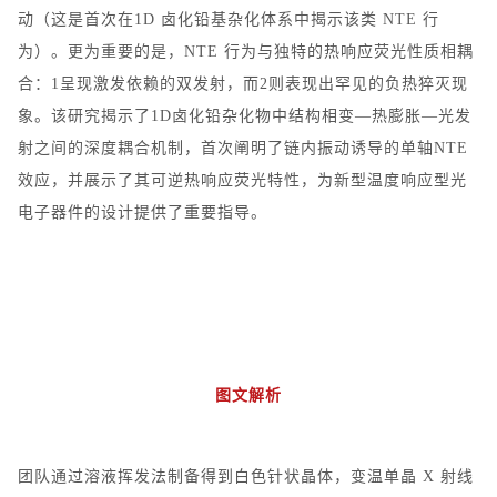
动（这是首次在
1D
卤化铅基杂化体系中揭示该类
NTE
行
为）。更为重要的是，
NTE
行为与独特的热响应荧光性质相耦
合：
1
呈现激发依赖的双发射，而
2
则表现出罕见的负热猝灭现
象。该研究揭示了
1D
卤化铅杂化物中结构相变
—
热膨胀
—
光发
射之间的深度耦合机制，首次阐明了链内振动诱导的单轴
NTE
效应，并展示了其可逆热响应荧光特性，为新型温度响应型光
电子器件的设计提供了重要指导。
图文解析
团队通过溶液挥发法制备得到白色针状晶体，变温单晶
X
射线