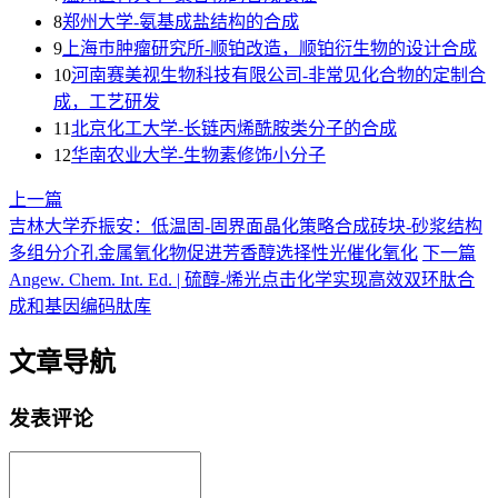
8
郑州大学-氨基成盐结构的合成
9
上海巿肿瘤研究所-顺铂改造，顺铂衍生物的设计合成
10
河南赛美视生物科技有限公司-非常见化合物的定制合
成，工艺研发
11
北京化工大学-长链丙烯酰胺类分子的合成
12
华南农业大学-生物素修饰小分子
上一篇
吉林大学乔振安：低温固-固界面晶化策略合成砖块-砂浆结构
多组分介孔金属氧化物促进芳香醇选择性光催化氧化
下一篇
Angew. Chem. Int. Ed. | 硫醇-烯光点击化学实现高效双环肽合
成和基因编码肽库
文章导航
发表评论