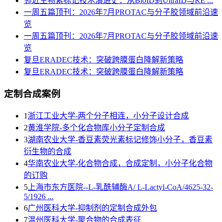
邻近生物素标记技术演进史：从BioID到UltraID与RE ...
一周五篇顶刊：2026年7月PROTAC与分子胶领域前沿速
览
一周五篇顶刊：2026年7月PROTAC与分子胶领域前沿速
览
复旦ERADEC技术：突破跨膜蛋白降解新策略
复旦ERADEC技术：突破跨膜蛋白降解新策略
定制合成案例
1
浙江工业大学-两个分子相连，小分子设计合成
2
黄淮学院-多个化合物库小分子定制合成
3
湖南农业大学-香豆素荧光素标记修饰小分子，香豆素
衍生物的合成
4
华南农业大学-化合物合成，合成定制，小分子化合物
的订购
5
上海市东方医院--L-乳酰辅酶A/ L-Lactyl-CoA/4625-32-
5/1926 ...
6
广州医科大学-抑制剂的定制合成外包
7
温州医科大学-聚合物的合成表征