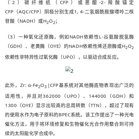
（2）碳纤维纸（CFP）或蒽醌-2-羧酸锚定
CFP（AQC/CFP）阴极分别生成1, 4-二氢烟酰胺腺嘌呤二核
苷酸（NADH）或H
O
；
2
2
（3）一种氧化还原酶，例如NADH依赖性L-谷氨酸脱氢酶
（GDH）、老黄酶（OYE）的NADH依赖性烯还原酶或H
O
2
2
依赖性非特异性过氧化酶（UPO），以驱动合成反应。
此外，Zr: α-Fe
O
|CFP基系统对其他酶底物表现出广泛的
2
3
适用性，并且对362000（UPO）、144000（GDH）和
1300（OYE）显示出较高的总周转数（TTN），超过了现有
的使用水作为电子原料的BPEC系统。该工作提出了一种光电
催化方法，用于将环境修复和生物催化光合作用整合到可持
续的太阳能化学合成中。