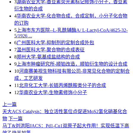
3
湖南农业大学-香豆素荧光素标记修饰小分子，香豆素
衍生物的合成
4
华南农业大学-化合物合成，合成定制，小分子化合物
的订购
5
上海市东方医院--L-乳酰辅酶A/ L-Lactyl-CoA/4625-32-
5/1926 ...
6
广州医科大学-抑制剂的定制合成外包
7
温州医科大学-聚合物的合成表征
8
郑州大学-氨基成盐结构的合成
9
上海巿肿瘤研究所-顺铂改造，顺铂衍生物的设计合成
10
河南赛美视生物科技有限公司-非常见化合物的定制合
成，工艺研发
11
北京化工大学-长链丙烯酰胺类分子的合成
12
华南农业大学-生物素修饰小分子
上一篇
天大ACS Catalysis：独立活性氢位点促进MoS2氢化硝基化合
物
下一篇
马丁&刘洪阳JACS：Pd1-Cu1双原子起大作用！实现低温下高
效乙炔半加氢