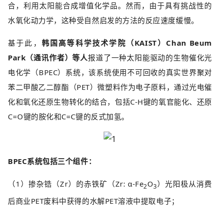
合，利用太阳能合成增值化学品。然而，由于具有挑战性的
水氧化动力学，这种受自然启发的方法的反应速度缓慢。
基于此，
韩国高等科学技术学院（KAIST）Chan Beum
Park（通讯作者）等人
报道了一种太阳能驱动的生物催化光
电化学（BPEC）系统，该系统使用不可回收的真实世界聚对
苯二甲酸乙二醇酯（PET）微塑料作为电子原料，通过光电催
化和氧化还原生物转化的结合，包括C-H键的氧官能化、还原
C=O键的胺化和C=C键的反式加氢。
BPEC系统包括三个组件：
（1）掺杂锆（Zr）的赤铁矿（Zr: α-Fe
O
）光阳极从消费
2
3
后商业PET废料中获得的水解PET溶液中提取电子；